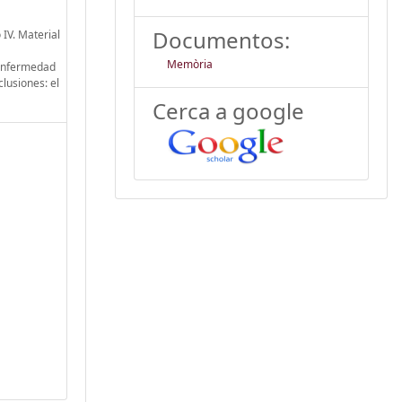
Documentos:
IV. Material
Memòria
 enfermedad
clusiones: el
Cerca a google