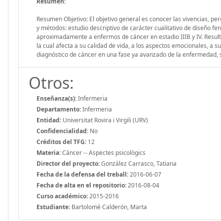
Resumen:
Resumen Objetivo: El objetivo general es conocer las vivencias, pe
y métodos: estudio descriptivo de carácter cualitativo de diseño f
aproximadamente a enfermos de cáncer en estadio IIIB y IV. Resul
la cual afecta a su calidad de vida, a los aspectos emocionales, a su
diagnóstico de cáncer en una fase ya avanzado de la enfermedad, su
Otros:
Enseñanza(s):
Infermeria
Departamento:
Infermeria
Entidad:
Universitat Rovira i Virgili (URV)
Confidencialidad:
No
Créditos del TFG:
12
Materia:
Càncer -- Aspectes psicològics
Director del proyecto:
González Carrasco, Tatiana
Fecha de la defensa del treball:
2016-06-07
Fecha de alta en el repositorio:
2016-08-04
Curso académico:
2015-2016
Estudiante:
Bartolomé Calderón, Marta