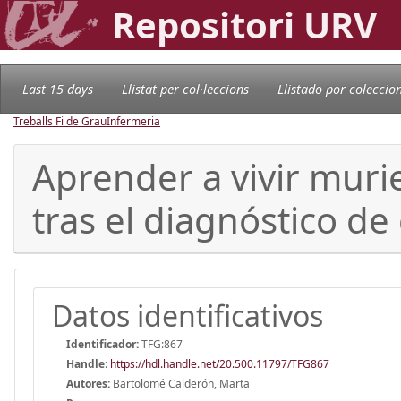
Repositori URV
Last 15 days
Llistat per col·leccions
Llistado por coleccio
Treballs Fi de Grau
Infermeria
Aprender a vivir muri
tras el diagnóstico de 
Datos identificativos
Identificador:
TFG:867
Handle
:
https://hdl.handle.net/20.500.11797/TFG867
Autores:
Bartolomé Calderón, Marta