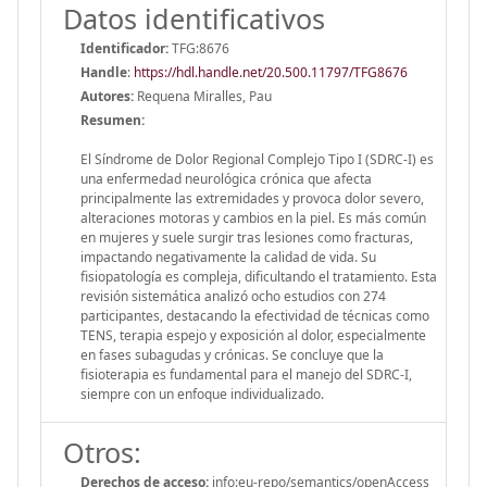
Datos identificativos
Identificador:
TFG:8676
Handle
:
https://hdl.handle.net/20.500.11797/TFG8676
Autores:
Requena Miralles, Pau
Resumen:
El Síndrome de Dolor Regional Complejo Tipo I (SDRC-I) es
una enfermedad neurológica crónica que afecta
principalmente las extremidades y provoca dolor severo,
alteraciones motoras y cambios en la piel. Es más común
en mujeres y suele surgir tras lesiones como fracturas,
impactando negativamente la calidad de vida. Su
fisiopatología es compleja, dificultando el tratamiento. Esta
revisión sistemática analizó ocho estudios con 274
participantes, destacando la efectividad de técnicas como
TENS, terapia espejo y exposición al dolor, especialmente
en fases subagudas y crónicas. Se concluye que la
fisioterapia es fundamental para el manejo del SDRC-I,
siempre con un enfoque individualizado.
Otros:
Derechos de acceso:
info:eu-repo/semantics/openAccess