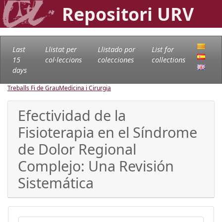
Repositori URV
Last
Llistat per
Llistado por
List for
15
col·leccions
colecciones
collections
days
Treballs Fi de Grau
Medicina i Cirurgia
Efectividad de la
Fisioterapia en el Síndrome
de Dolor Regional
Complejo: Una Revisión
Sistemática