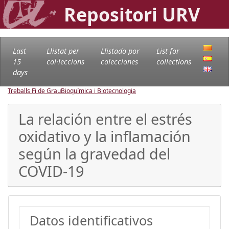
Repositori URV
Last
Llistat per
Llistado por
List for
15
col·leccions
colecciones
collections
days
Treballs Fi de Grau
Bioquímica i Biotecnologia
La relación entre el estrés
oxidativo y la inflamación
según la gravedad del
COVID-19
Datos identificativos