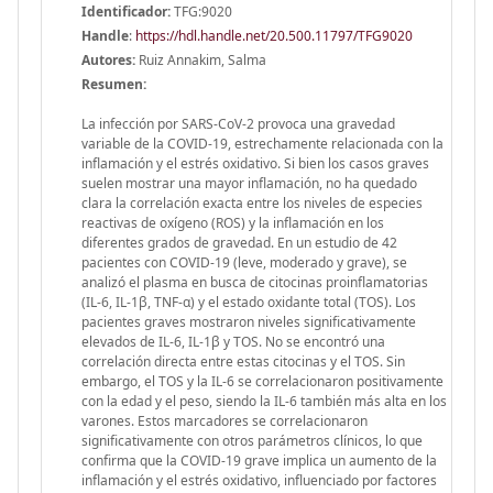
Identificador:
TFG:9020
Handle
:
https://hdl.handle.net/20.500.11797/TFG9020
Autores:
Ruiz Annakim, Salma
Resumen:
La infección por SARS-CoV-2 provoca una gravedad
variable de la COVID-19, estrechamente relacionada con la
inflamación y el estrés oxidativo. Si bien los casos graves
suelen mostrar una mayor inflamación, no ha quedado
clara la correlación exacta entre los niveles de especies
reactivas de oxígeno (ROS) y la inflamación en los
diferentes grados de gravedad. En un estudio de 42
pacientes con COVID-19 (leve, moderado y grave), se
analizó el plasma en busca de citocinas proinflamatorias
(IL-6, IL-1β, TNF-α) y el estado oxidante total (TOS). Los
pacientes graves mostraron niveles significativamente
elevados de IL-6, IL-1β y TOS. No se encontró una
correlación directa entre estas citocinas y el TOS. Sin
embargo, el TOS y la IL-6 se correlacionaron positivamente
con la edad y el peso, siendo la IL-6 también más alta en los
varones. Estos marcadores se correlacionaron
significativamente con otros parámetros clínicos, lo que
confirma que la COVID-19 grave implica un aumento de la
inflamación y el estrés oxidativo, influenciado por factores