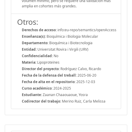
volumen mínimo, pero se requiere una validación más
amplia en cohortes más grandes.
Otros:
Derechos de acceso:
info:eu-repo/semantics/openAccess
Enseñanza(s):
Bioquímica i Biologia Molecular
Departamento:
Bioquímica i Biotecnologia
Entidad:
Universitat Rovira i Virgili (URV)
Confidencialidad:
No
Materia:
Lipoproteïnes
Director del proyecto:
Rodríguez Calvo, Ricardo
Fecha de la defensa del treball:
2025-06-20
Fecha de alta en el repositorio:
2025-12-03
Curso académico:
2024-2025
Estudiante:
Zaanan Chaaouaoue, Yosra
Codirector del trabajo:
Merino Ruiz, Carla Melissa