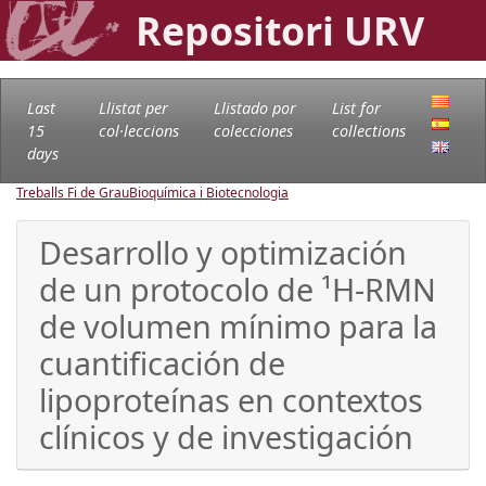
Repositori URV
Last
Llistat per
Llistado por
List for
15
col·leccions
colecciones
collections
days
Treballs Fi de Grau
Bioquímica i Biotecnologia
Desarrollo y optimización
de un protocolo de ¹H-RMN
de volumen mínimo para la
cuantificación de
lipoproteínas en contextos
clínicos y de investigación