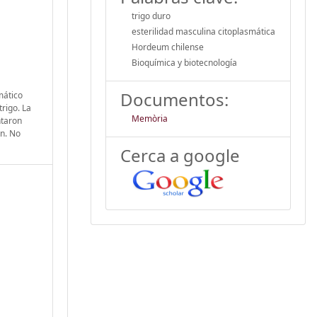
trigo duro
esterilidad masculina citoplasmática
Hordeum chilense
Bioquímica y biotecnología
Documentos:
mático
rigo. La
Memòria
ntaron
ón. No
Cerca a google