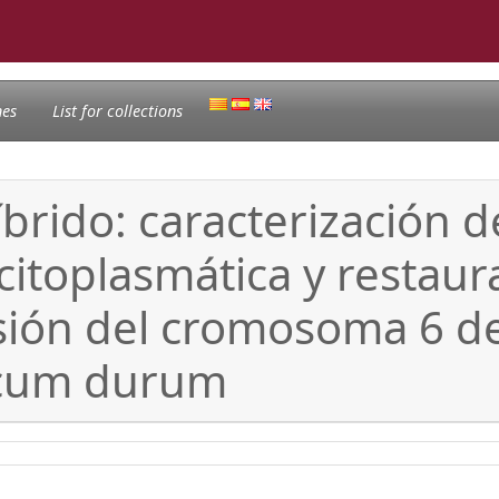
nes
List for collections
íbrido: caracterización 
citoplasmática y restaura
esión del cromosoma 6 
icum durum