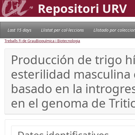
Repositori URV
Last 15 days
Llistat per col·leccions
Llistado por coleccio
Treballs Fi de Grau
Bioquímica i Biotecnologia
Producción de trigo h
esterilidad masculina 
basado en la introgr
en el genoma de Trit