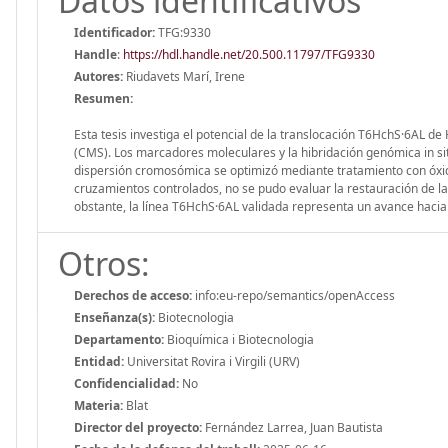
Datos identificativos
Identificador:
TFG:9330
Handle
:
https://hdl.handle.net/20.500.11797/TFG9330
Autores:
Riudavets Marí, Irene
Resumen:
Esta tesis investiga el potencial de la translocación T6HchS·6AL de
(CMS). Los marcadores moleculares y la hibridación genómica in sit
dispersión cromosómica se optimizó mediante tratamiento con óxido n
cruzamientos controlados, no se pudo evaluar la restauración de la fe
obstante, la línea T6HchS·6AL validada representa un avance hacia 
Otros:
Derechos de acceso:
info:eu-repo/semantics/openAccess
Enseñanza(s):
Biotecnologia
Departamento:
Bioquímica i Biotecnologia
Entidad:
Universitat Rovira i Virgili (URV)
Confidencialidad:
No
Materia:
Blat
Director del proyecto:
Fernández Larrea, Juan Bautista