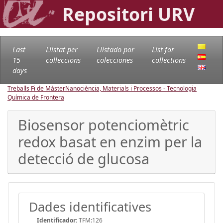
Repositori URV
Last
Llistat per
Llistado por
List for
15
col·leccions
colecciones
collections
days
Treballs Fi de Màster
Nanociència, Materials i Processos - Tecnologia
Química de Frontera
Biosensor potenciomètric
redox basat en enzim per la
detecció de glucosa
Dades identificatives
Identificador:
TFM:126