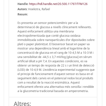
Handle
:
https://hdl.handle.net/20.500.11797/TFM126
Autors:
Hoekstra, Rafael
Resum:
Es presenta un sensor potenciomètric per a la
determinació de glucosa a nivells clínicament rellevants.
Aquest enfocament utilitza una membrana
electropolimeritzada que conté glucosa oxidasa
immobilitzada sobre nanopartícules d'or dipositades sobre
platí o paper platinitzat. El biosensor basat en paper va
mostrar una dependència lineal amb el logaritme de la
concentració de glucosa en el rang de 10-4,5 M a 10-3 M i
una sensibilitat de -44,5 ± 3,7 mV/log [glucosa] en sèrum
artificial diluït a pH 7,4. En aquestes condicions, es va
obtenir un temps de resposta de 22 s i un límit de detecció
(LOD) de 10-4,9 M. L'evidència experimental suggereix que
el principi de funcionament d'aquest sensor es basa en el
seguiment dels canvis en el potencial redox local produïts
com a resultat de la reacció enzimàtica. Aquest
enfocament ofereix una alternativa més senzilla i rendible
a la glucometria tradicional basada en amperometria.
Altres: