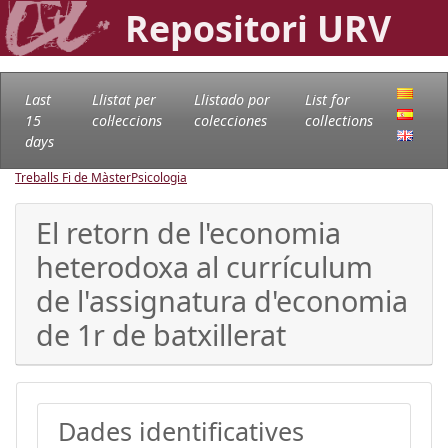
Repositori URV
Last
Llistat per
Llistado por
List for
15
col·leccions
colecciones
collections
days
Treballs Fi de Màster
Psicologia
El retorn de l'economia
heterodoxa al currículum
de l'assignatura d'economia
de 1r de batxillerat
Dades identificatives