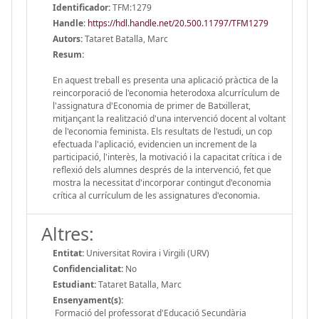
Identificador:
TFM:1279
Handle
:
https://hdl.handle.net/20.500.11797/TFM1279
Autors:
Tataret Batalla, Marc
Resum:
En aquest treball es presenta una aplicació pràctica de la
reincorporació de l'economia heterodoxa alcurrículum de
l'assignatura d'Economia de primer de Batxillerat,
mitjançant la realització d'una intervenció docent al voltant
de l'economia feminista. Els resultats de l'estudi, un cop
efectuada l'aplicació, evidencien un increment de la
participació, l'interès, la motivació i la capacitat crítica i de
reflexió dels alumnes després de la intervenció, fet que
mostra la necessitat d'incorporar contingut d'economia
crítica al currículum de les assignatures d'economia.
Altres:
Entitat:
Universitat Rovira i Virgili (URV)
Confidencialitat:
No
Estudiant:
Tataret Batalla, Marc
Ensenyament(s):
Formació del professorat d'Educació Secundària