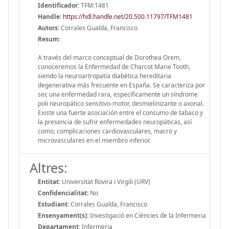
Identificador:
TFM:1481
Handle
:
https://hdl.handle.net/20.500.11797/TFM1481
Autors:
Corrales Gualda, Francisco
Resum:
A través del marco conceptual de Dorothea Orem,
conoceremos la Enfermedad de Charcot Marie Tooth,
siendo la neuroartropatía diabética hereditaria
degenerativa más frecuente en España. Se caracteriza por
ser, una enfermedad rara, específicamente un síndrome
poli neuropático sensitivo-motor, desmielinizante o axonal.
Existe una fuerte asociación entre el consumo de tabaco y
la presencia de sufrir enfermedades neuropáticas, así
como, complicaciones cardiovasculares, macro y
microvasculares en el miembro inferior.
Altres:
Entitat:
Universitat Rovira i Virgili (URV)
Confidencialitat:
No
Estudiant:
Corrales Gualda, Francisco
Ensenyament(s):
Investigació en Ciències de la Infermeria
Departament:
Infermeria