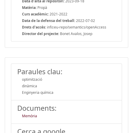
Data d'alta al repositori:
2023-09-18
Matèria:
Propà
Curs acadèmic:
2021-2022
Data de la defensa del treball:
2022-07-02
Drets d'accés:
info:eu-repo/semantics/openAccess
Director del projecte:
Bonet Avalos, Josep
Paraules clau:
optimització
dinàmica
Enginyeria química
Documents:
Memòria
Cerca a google