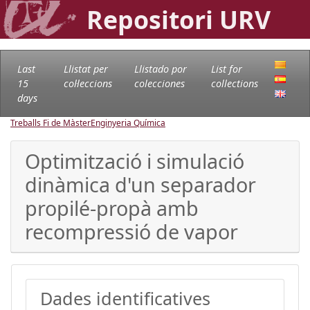
Repositori URV
Last
Llistat per
Llistado por
List for
15
col·leccions
colecciones
collections
days
Treballs Fi de Màster
Enginyeria Química
Optimització i simulació
dinàmica d'un separador
propilé-propà amb
recompressió de vapor
Dades identificatives