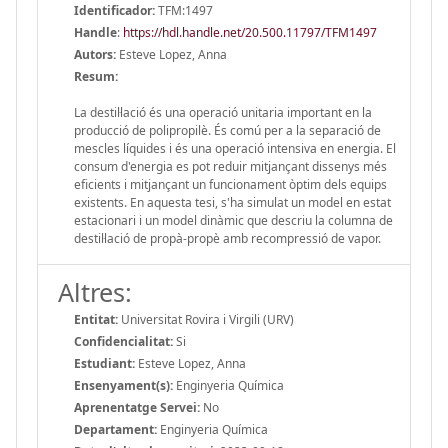
Identificador:
TFM:1497
Handle
:
https://hdl.handle.net/20.500.11797/TFM1497
Autors:
Esteve Lopez, Anna
Resum:
La destil·lació és una operació unitaria important en la
producció de polipropilè. És comú per a la separació de
mescles líquides i és una operació intensiva en energia. El
consum d'energia es pot reduir mitjançant dissenys més
eficients i mitjançant un funcionament òptim dels equips
existents. En aquesta tesi, s'ha simulat un model en estat
estacionari i un model dinàmic que descriu la columna de
destil·lació de propà-propè amb recompressió de vapor.
Altres:
Entitat:
Universitat Rovira i Virgili (URV)
Confidencialitat:
Si
Estudiant:
Esteve Lopez, Anna
Ensenyament(s):
Enginyeria Química
Aprenentatge Servei:
No
Departament:
Enginyeria Química