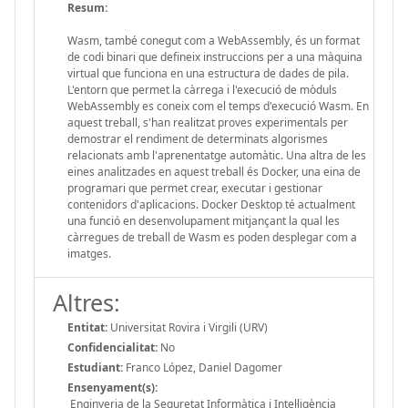
Resum:
Wasm, també conegut com a WebAssembly, és un format
de codi binari que defineix instruccions per a una màquina
virtual que funciona en una estructura de dades de pila.
L'entorn que permet la càrrega i l'execució de mòduls
WebAssembly es coneix com el temps d'execució Wasm. En
aquest treball, s'han realitzat proves experimentals per
demostrar el rendiment de determinats algorismes
relacionats amb l'aprenentatge automàtic. Una altra de les
eines analitzades en aquest treball és Docker, una eina de
programari que permet crear, executar i gestionar
contenidors d'aplicacions. Docker Desktop té actualment
una funció en desenvolupament mitjançant la qual les
càrregues de treball de Wasm es poden desplegar com a
imatges.
Altres:
Entitat:
Universitat Rovira i Virgili (URV)
Confidencialitat:
No
Estudiant:
Franco López, Daniel Dagomer
Ensenyament(s):
Enginyeria de la Seguretat Informàtica i Intel·ligència