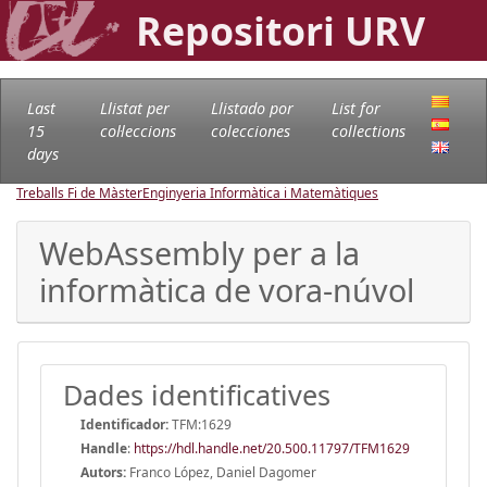
Repositori URV
Last
Llistat per
Llistado por
List for
15
col·leccions
colecciones
collections
days
Treballs Fi de Màster
Enginyeria Informàtica i Matemàtiques
WebAssembly per a la
informàtica de vora-núvol
Dades identificatives
Identificador:
TFM:1629
Handle
:
https://hdl.handle.net/20.500.11797/TFM1629
Autors:
Franco López, Daniel Dagomer