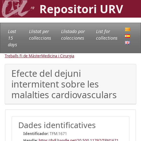
Repositori URV
Last
Llistat per
Llistado por
List for
15
col·leccions
colecciones
collections
days
Treballs Fi de Màster
Medicina i Cirurgia
Efecte del dejuni
intermitent sobre les
malalties cardiovasculars
Dades identificatives
Identificador:
TFM:1671
Handle
:
https://hdl.handle.net/20.500.11797/TFM1671