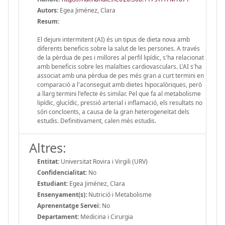
Autors:
Egea Jiménez, Clara
Resum:
El dejuni intermitent (AI) és un tipus de dieta nova amb
diferents beneficis sobre la salut de les persones. A través
de la pèrdua de pes i millores al perfil lipídic, s'ha relacionat
amb beneficis sobre les malalties cardiovasculars. L'AI s'ha
associat amb una pèrdua de pes més gran a curt termini en
comparació a l'aconseguit amb dietes hipocalòriques, però
a llarg termini l'efecte és similar. Pel que fa al metabolisme
lipídic, glucídic, pressió arterial i inflamació, els resultats no
són concloents, a causa de la gran heterogeneïtat dels
estudis. Definitivament, calen més estudis.
Altres:
Entitat:
Universitat Rovira i Virgili (URV)
Confidencialitat:
No
Estudiant:
Egea Jiménez, Clara
Ensenyament(s):
Nutrició i Metabolisme
Aprenentatge Servei:
No
Departament:
Medicina i Cirurgia