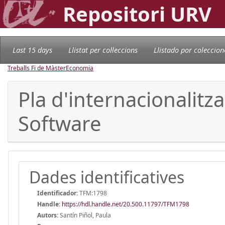
Repositori URV
Last 15 days
Llistat per col·leccions
Llistado por coleccion
Treballs Fi de Màster
Economia
Pla d'internacionalit
Software
Dades identificatives
Identificador:
TFM:1798
Handle
:
https://hdl.handle.net/20.500.11797/TFM1798
Autors:
Santín Piñol, Paula