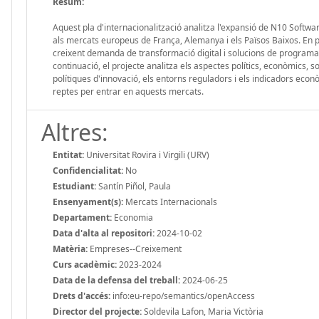
Resum:
Aquest pla d'internacionalització analitza l'expansió de N10 Soft
als mercats europeus de França, Alemanya i els Països Baixos. En pr
creixent demanda de transformació digital i solucions de programari
continuació, el projecte analitza els aspectes polítics, econòmics, soc
polítiques d'innovació, els entorns reguladors i els indicadors econ
reptes per entrar en aquests mercats.
Altres:
Entitat:
Universitat Rovira i Virgili (URV)
Confidencialitat:
No
Estudiant:
Santín Piñol, Paula
Ensenyament(s):
Mercats Internacionals
Departament:
Economia
Data d'alta al repositori:
2024-10-02
Matèria:
Empreses--Creixement
Curs acadèmic:
2023-2024
Data de la defensa del treball:
2024-06-25
Drets d'accés:
info:eu-repo/semantics/openAccess
Director del projecte:
Soldevila Lafon, Maria Victòria