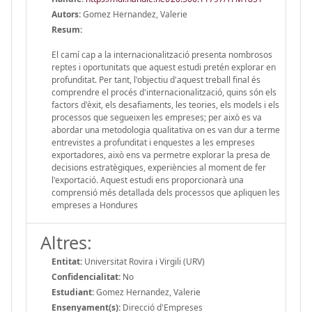
Autors:
Gomez Hernandez, Valerie
Resum:
El camí cap a la internacionalització presenta nombrosos
reptes i oportunitats que aquest estudi pretén explorar en
profunditat. Per tant, l'objectiu d'aquest treball final és
comprendre el procés d'internacionalització, quins són els
factors d'èxit, els desafiaments, les teories, els models i els
processos que segueixen les empreses; per això es va
abordar una metodologia qualitativa on es van dur a terme
entrevistes a profunditat i enquestes a les empreses
exportadores, això ens va permetre explorar la presa de
decisions estratègiques, experiències al moment de fer
l'exportació. Aquest estudi ens proporcionarà una
comprensió més detallada dels processos que apliquen les
empreses a Hondures
Altres:
Entitat:
Universitat Rovira i Virgili (URV)
Confidencialitat:
No
Estudiant:
Gomez Hernandez, Valerie
Ensenyament(s):
Direcció d'Empreses