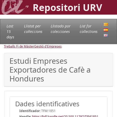
Repositori URV
Last
Llistat per
Llistado por
List for
15
col·leccions
colecciones
collections
days
Treballs Fi de Màster
Gestió d'Empreses
Estudi Empreses
Exportadores de Cafè a
Hondures
Dades identificatives
Identificador:
TFM:1851
Handle
:
https://hdl.handle.net/20.500.11797/TFM1851