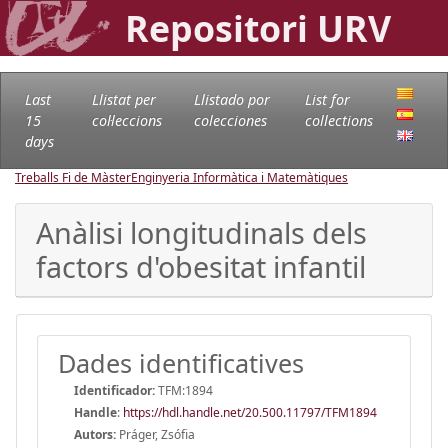
Repositori URV
Last
Llistat per
Llistado por
List for
15
col·leccions
colecciones
collections
days
Treballs Fi de Màster
Enginyeria Informàtica i Matemàtiques
Anàlisi longitudinals dels
factors d'obesitat infantil
Dades identificatives
Identificador:
TFM:1894
Handle
:
https://hdl.handle.net/20.500.11797/TFM1894
Autors:
Práger, Zsófia