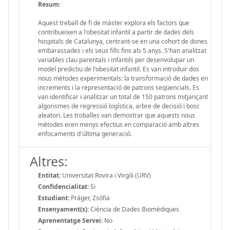
Resum:
Aquest treball de fi de màster explora els factors que
contribueixen a l'obesitat infantil a partir de dades dels
hospitals de Catalunya, centrant-se en una cohort de dones
embarassades i els seus fills fins als 5 anys. S'han analitzat
variables clau parentals i infantils per desenvolupar un
model predictiu de l'obesitat infantil. Es van introduir dos
nous mètodes experimentals: la transformació de dades en
increments i la representació de patrons seqüencials. Es
van identificar i analitzar un total de 150 patrons mitjançant
algorismes de regressió logística, arbre de decisió i bosc
aleatori. Les troballes van demostrar que aquests nous
mètodes eren menys efectius en comparació amb altres
enfocaments d'última generació.
Altres:
Entitat:
Universitat Rovira i Virgili (URV)
Confidencialitat:
Si
Estudiant:
Práger, Zsófia
Ensenyament(s):
Ciència de Dades Biomèdiques
Aprenentatge Servei:
No