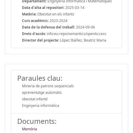
Departament:
Enginyeria Informàtica i Matemàtiques
Data d'alta al repositori:
2025-03-14
Matèria:
Obesitat en els infants
Curs acadèmic:
2023-2024
Data de la defensa del treball:
2024-09-06
Drets d'accés:
info:eu-repo/semantics/openAccess
Director del projecte:
López Ibáñez, Beatriz Maria
Paraules clau:
Mineria de patrons seqüencials
aprenentatge automàtic
obesitat infantil
Enginyeria informàtica
Documents:
Memòria