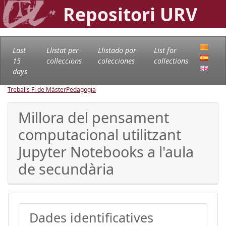
Repositori URV
Last
Llistat per
Llistado por
List for
15
col·leccions
colecciones
collections
days
Treballs Fi de Màster
Pedagogia
Millora del pensament
computacional utilitzant
Jupyter Notebooks a l'aula
de secundària
Dades identificatives