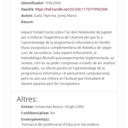
Identificador:
TFM:2006
Handle
:
https://hdl.handle.net/20.500.11797/TFM2006
Autors:
Galià Tejerina, Josep Maria
Resum:
Aquest treball tracta sobre l'ús dels Notebooks de Jupyter
per a millorar l'experiència de l'alumne pel que fa a
l'aprenentatge de la programació informàtica en l’àmbit
d’una assignatura complementària de Robòtica de segon
curs de secundària. Sota aquest enfocament, la
metodologia d’estudi quasiexperimental implementada, va
revelar, com es va poder comprovar a través de les anàlisis
elaborades, un efecte positiu en l'aprenentatge de la
programació informàtica i el pensament computacional,
però no així una millora en l’actitud que l'estudiant té
davant aquesta part de l'assignatura.
Altres:
Entitat:
Universitat Rovira i Virgili (URV)
Confidencialitat:
No
Ensenyament(s):
Formació del professorat d'Educació Secundària