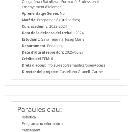
Obligatòria i Batxillerat, Formació Professional i
Ensenyament d'Idiomes
Aprenentatge Servei:
No
Matèria:
Programació (Ordinadors)
Curs acadèmic:
2023-2024
Data de la defensa del treball:
2024
Estudiant:
Galià Tejerina, Josep Maria
Departament:
Pedagogia
Data d'alta al repositori:
2025-06-27
Crèdits del TFM:
6
Drets d'accés:
info:eu-repo/semantics/openAccess
Director del projecte:
Castellano Granell, Carme
Paraules clau:
Robòtica
Programació informàtica
Pensament