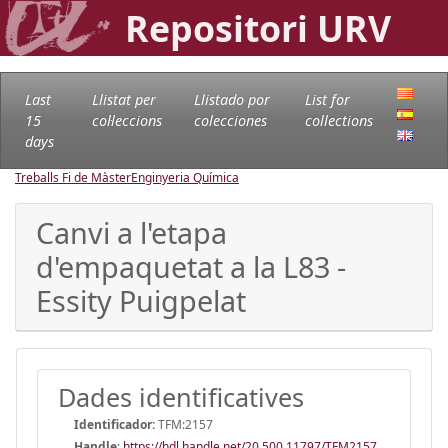
Repositori URV
Last
Llistat per
Llistado por
List for
15
col·leccions
colecciones
collections
days
Treballs Fi de Màster
Enginyeria Química
Canvi a l'etapa
d'empaquetat a la L83 -
Essity Puigpelat
Dades identificatives
Identificador:
TFM:2157
Handle
:
https://hdl.handle.net/20.500.11797/TFM2157