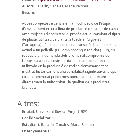
Autors:
Ballarín, Canales, Maria Paloma
Resum:
Aquest projecte se centra en la modificació de l'etapa
d'envasament en una línia de producció de paper de cuina,
amb l'objectiu d'optimitzar el procés actual canviant el tipus
de plàstic utilitzat. La planta, situada a Puigpelat
(Tarragona), té com a objectiu la transició de la poliolefina
actual a un polietilè (PE) amb contingut reciclat (PCR), en
resposta a la demanda dels clients i al compromís de
l'empresa amb la sostenibilitat. L'actual poliolefina
utilitzada en la producció de rotlles d'envasament ha
mostrat històricament una variabilitat significativa, la qual
cosa ha provocat problemes operatius que afecten
directament la uniformitat i la qualitat dels productes
fabricats.
Altres:
Entitat:
Universitat Rovira i Virgili (URV)
Confidencialitat:
Si
Estudiant:
Ballarín, Canales, Maria Paloma
Ensenyament(s):