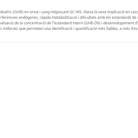
xibutíric (GHB) en orina i sang mitjançant GC-MS. Atesa la seva implicació en cas
rferències endògenes, ràpida metabolització i dificultats amb els estàndards de 
, avaluació de la concentració de l‟estàndard intern (GHB-D6) i desenvolupament 
 millorats que permeten una identificació i quantificació més fiables, a més d'est