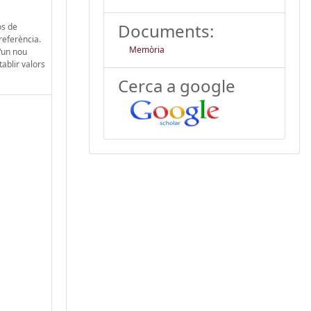
Documents:
os de
referència.
Memòria
d‟un nou
ablir valors
Cerca a google