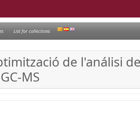
es
List for collections
imització de l'análisi 
t GC-MS