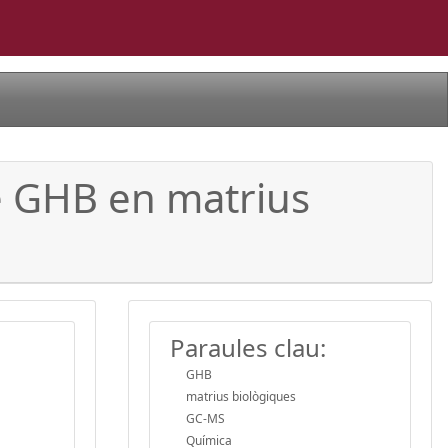
de GHB en matrius
Paraules clau:
GHB
matrius biològiques
GC-MS
Química