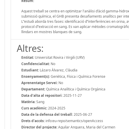
Resum:
Aquest treball se centra en optimitzar l'anàlisi d'àcid gamma-hidro
submissió química, el GHB presenta desafiaments analítics per inte
L‟estudi aborda tres fases: identificació d‟interferències en orina
protocol d‟extracció en sang. Es van aplicar mètodes cromatogràfics
llindars en mostres blanques de sang.
Altres:
Entitat:
Universitat Rovira i Virgili (URV)
Confidencialitat:
No
Estudiant:
Lázaro Àlvarez, Clàudia
Ensenyament(s):
Genètica, Física i Química Forense
Aprenentatge Servei:
No
Departament:
Química Analítica i Química Orgànica
Data d'alta al repositori:
2025-11-27
Matèria:
Sang
Curs acadèmic:
2024-2025
Data de la defensa del treball:
2025-06-27
Drets d'accés:
info:eu-repo/semantics/openAccess
Director del projecte:
Aguilar Anguera, Maria del Carmen