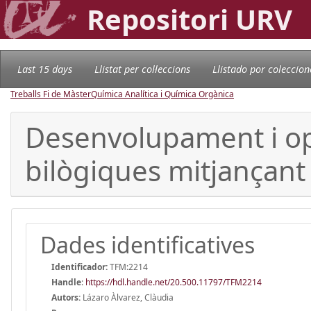
Repositori URV
Last 15 days
Llistat per col·leccions
Llistado por coleccion
Treballs Fi de Màster
Química Analítica i Química Orgànica
Desenvolupament i opt
bilògiques mitjançan
Dades identificatives
Identificador:
TFM:2214
Handle
:
https://hdl.handle.net/20.500.11797/TFM2214
Autors:
Lázaro Àlvarez, Clàudia