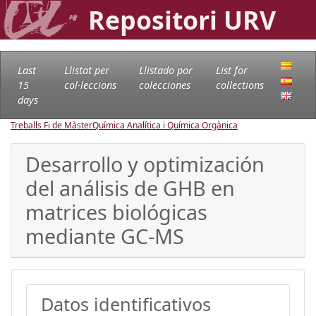
Repositori URV
Last
Llistat per
Llistado por
List for
15
col·leccions
colecciones
collections
days
Treballs Fi de Màster
Química Analítica i Química Orgànica
Desarrollo y optimización
del análisis de GHB en
matrices biológicas
mediante GC-MS
Datos identificativos