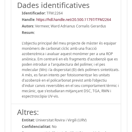
Dades identificatives
Identificador:
TFM:2264
Handle
:
https://hdl.handle.net/20.500.11797/TFM2264
Autors:
Vermeer, Ward Adrianus Cornalis Gerardus
Resum:
L'objectiu principal del meu projecte de màster és equipar
monòmers de carbonat cíclic amb una fracció
azobenzènica i avaluar aquest monòmer per a una ROP
aniònica. Em centraré en els fragments d'azobenzè que es
poden introduir a l'arquitectura del polímer, i el pes
molecular (Mn) i la dispersitat (Ð) dels polímers sintetitzats.
A més, es faran intents per fotoisomeritzar les unitats
d'azobenzè en el policarbonat previst amb l'objectiu
d'induir canvis reversibles en el seu comportament tèrmic i
mecànic, que s'estudiaran mitjançant DSC, TGA, RMN i
espectroscòpia UV-vis.
Altres:
Entitat:
Universitat Rovira i Virgili (URV)
Confidencialitat:
No