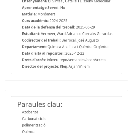
Ensenyament(s):
Síntesi, Catàlisi i Disseny Molecular
Aprenentatge Servei:
No
Matèria:
Monòmers
Curs acadèmic:
2024-2025
Data de la defensa del treball:
2025-06-29
Estudiant:
Vermeer, Ward Adrianus Cornalis Gerardus
Codirector del treball:
Berrocal, José Augusto
Departament:
Química Analítica i Química Orgànica
Data d'alta al repositori:
2025-12-22
Drets d'accés:
info:eu-repo/semantics/openAccess
Director del projecte:
Kleij, Arjan Willem
Paraules clau:
Azobenzè
Carbonat cíclic
polimerització
Química