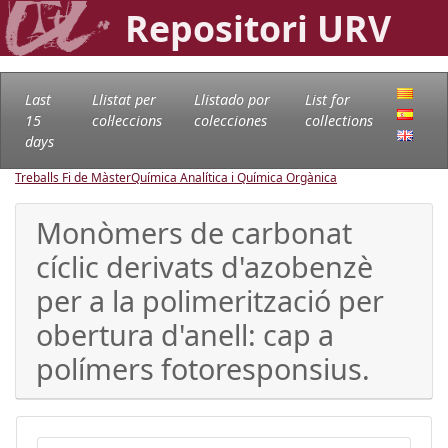
Repositori URV
Last
Llistat per
Llistado por
List for
15
col·leccions
colecciones
collections
days
Treballs Fi de Màster
Química Analítica i Química Orgànica
Monòmers de carbonat
cíclic derivats d'azobenzè
per a la polimerització per
obertura d'anell: cap a
polímers fotoresponsius.