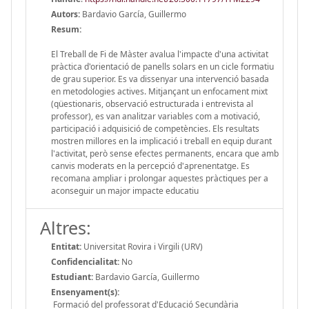
Autors:
Bardavio García, Guillermo
Resum:
El Treball de Fi de Màster avalua l'impacte d'una activitat
pràctica d'orientació de panells solars en un cicle formatiu
de grau superior. Es va dissenyar una intervenció basada
en metodologies actives. Mitjançant un enfocament mixt
(qüestionaris, observació estructurada i entrevista al
professor), es van analitzar variables com a motivació,
participació i adquisició de competències. Els resultats
mostren millores en la implicació i treball en equip durant
l'activitat, però sense efectes permanents, encara que amb
canvis moderats en la percepció d'aprenentatge. Es
recomana ampliar i prolongar aquestes pràctiques per a
aconseguir un major impacte educatiu
Altres:
Entitat:
Universitat Rovira i Virgili (URV)
Confidencialitat:
No
Estudiant:
Bardavio García, Guillermo
Ensenyament(s):
Formació del professorat d'Educació Secundària