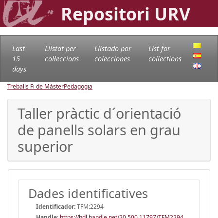
Repositori URV
Last
Llistat per
Llistado por
List for
15
col·leccions
colecciones
collections
days
Treballs Fi de Màster
Pedagogia
Taller pràctic d´orientació
de panells solars en grau
superior
Dades identificatives
Identificador:
TFM:2294
Handle
:
https://hdl.handle.net/20.500.11797/TFM2294