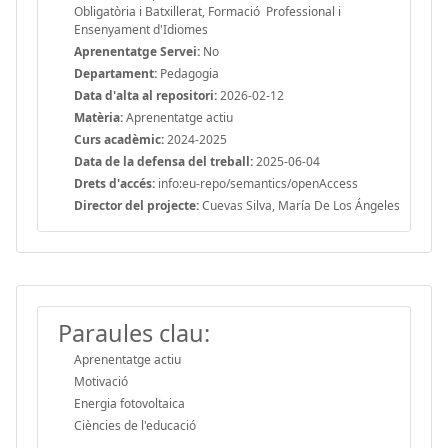
Obligatòria i Batxillerat, Formació Professional i
Ensenyament d'Idiomes
Aprenentatge Servei:
No
Departament:
Pedagogia
Data d'alta al repositori:
2026-02-12
Matèria:
Aprenentatge actiu
Curs acadèmic:
2024-2025
Data de la defensa del treball:
2025-06-04
Drets d'accés:
info:eu-repo/semantics/openAccess
Director del projecte:
Cuevas Silva, María De Los Ángeles
Paraules clau:
Aprenentatge actiu
Motivació
Energia fotovoltaica
Ciències de l'educació