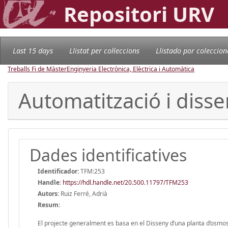
Repositori URV
Last 15 days
Llistat per col·leccions
Llistado por coleccion
Treballs Fi de Màster
Enginyeria Electrònica, Elèctrica i Automàtica
Automatització i diss
Dades identificatives
Identificador:
TFM:253
Handle
:
https://hdl.handle.net/20.500.11797/TFM253
Autors:
Ruiz Ferré, Adrià
Resum:
El projecte generalment es basa en el Disseny d’una planta d’osmosis