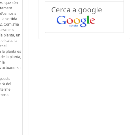
es, que són
Cerca a google
actament
 d’osmosis
 la sortida
A2. Com s’ha
seran els
la planta, un
 el cabal a
at el
 la planta és
de la planta,
 la
s actuadors i
aquests
arà del
a terme
smosis