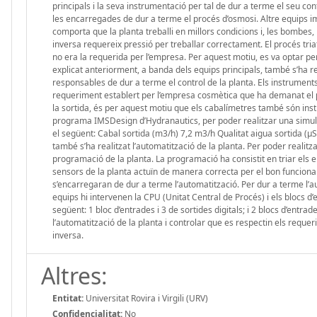
principals i la seva instrumentació per tal de dur a terme el seu c
les encarregades de dur a terme el procés d’osmosi. Altre equips imp
comporta que la planta treballi en millors condicions i, les bombes
inversa requereix pressió per treballar correctament. El procés tria
no era la requerida per l’empresa. Per aquest motiu, es va optar 
explicat anteriorment, a banda dels equips principals, també s’ha rea
responsables de dur a terme el control de la planta. Els instrument
requeriment establert per l’empresa cosmètica que ha demanat el pro
la sortida, és per aquest motiu que els cabalímetres també són instru
programa IMSDesign d’Hydranautics, per poder realitzar una simulac
el següent: Cabal sortida (m3/h) 7,2 m3/h Qualitat aigua sortida (
també s’ha realitzat l’automatització de la planta. Per poder realitza
programació de la planta. La programació ha consistit en triar els e
sensors de la planta actuïn de manera correcta per el bon funciona
s’encarregaran de dur a terme l’automatització. Per dur a terme l’a
equips hi intervenen la CPU (Unitat Central de Procés) i els blocs d
següent: 1 bloc d’entrades i 3 de sortides digitals; i 2 blocs d’ent
l’automatització de la planta i controlar que es respectin els requ
inversa.
Altres:
Entitat:
Universitat Rovira i Virgili (URV)
Confidencialitat:
No