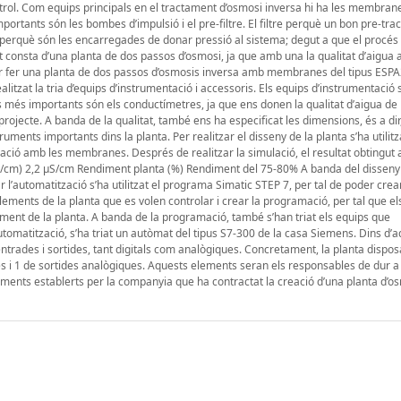
ontrol. Com equips principals en el tractament d’osmosi inversa hi ha les membran
ortants són les bombes d’impulsió i el pre-filtre. El filtre perquè un bon pre-tr
, perquè són les encarregades de donar pressió al sistema; degut a que el procés
t consta d’una planta de dos passos d’osmosi, ja que amb una la qualitat d’aigua a
per fer una planta de dos passos d’osmosis inversa amb membranes del tipus ESP
litzat la tria d’equips d’instrumentació i accessoris. Els equips d’instrumentació 
s més importants són els conductímetres, ja que ens donen la qualitat d’aigua de 
jecte. A banda de la qualitat, també ens ha especificat les dimensions, és a dir,
ments importants dins la planta. Per realitzar el disseny de la planta s’ha utilitz
ió amb les membranes. Després de realitzar la simulació, el resultat obtingut a
μS/cm) 2,2 μS/cm Rendiment planta (%) Rendiment del 75-80% A banda del disseny 
r l’automatització s’ha utilitzat el programa Simatic STEP 7, per tal de poder crear
lements de la planta que es volen controlar i crear la programació, per tal que el
ment de la planta. A banda de la programació, també s’han triat els equips que
utomatització, s’ha triat un autòmat del tipus S7-300 de la casa Siemens. Dins d’
’entrades i sortides, tant digitals com analògiques. Concretament, la planta dispos
rades i 1 de sortides analògiques. Aquests elements seran els responsables de dur 
eriments establerts per la companyia que ha contractat la creació d’una planta d’o