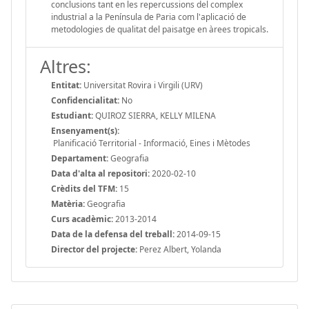
conclusions tant en les repercussions del complex
industrial a la Península de Paria com l'aplicació de
metodologies de qualitat del paisatge en àrees tropicals.
Altres:
Entitat:
Universitat Rovira i Virgili (URV)
Confidencialitat:
No
Estudiant:
QUIROZ SIERRA, KELLY MILENA
Ensenyament(s):
Planificació Territorial - Informació, Eines i Mètodes
Departament:
Geografia
Data d'alta al repositori:
2020-02-10
Crèdits del TFM:
15
Matèria:
Geografia
Curs acadèmic:
2013-2014
Data de la defensa del treball:
2014-09-15
Director del projecte:
Perez Albert, Yolanda