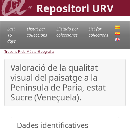
Repositori URV
Last
Llistat per
Llistado por
List for
15
col·leccions
colecciones
collections
days
Treballs Fi de Màster
Geografia
Valoració de la qualitat
visual del paisatge a la
Península de Paria, estat
Sucre (Veneçuela).
Dades identificatives