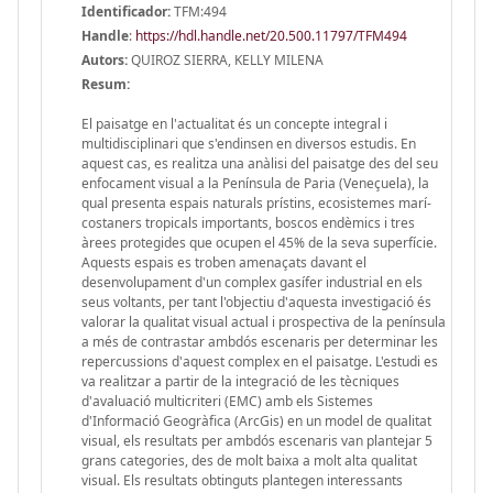
Identificador:
TFM:494
Handle
:
https://hdl.handle.net/20.500.11797/TFM494
Autors:
QUIROZ SIERRA, KELLY MILENA
Resum:
El paisatge en l'actualitat és un concepte integral i
multidisciplinari que s'endinsen en diversos estudis. En
aquest cas, es realitza una anàlisi del paisatge des del seu
enfocament visual a la Península de Paria (Veneçuela), la
qual presenta espais naturals prístins, ecosistemes marí-
costaners tropicals importants, boscos endèmics i tres
àrees protegides que ocupen el 45% de la seva superfície.
Aquests espais es troben amenaçats davant el
desenvolupament d'un complex gasífer industrial en els
seus voltants, per tant l'objectiu d'aquesta investigació és
valorar la qualitat visual actual i prospectiva de la península
a més de contrastar ambdós escenaris per determinar les
repercussions d'aquest complex en el paisatge. L'estudi es
va realitzar a partir de la integració de les tècniques
d'avaluació multicriteri (EMC) amb els Sistemes
d'Informació Geogràfica (ArcGis) en un model de qualitat
visual, els resultats per ambdós escenaris van plantejar 5
grans categories, des de molt baixa a molt alta qualitat
visual. Els resultats obtinguts plantegen interessants