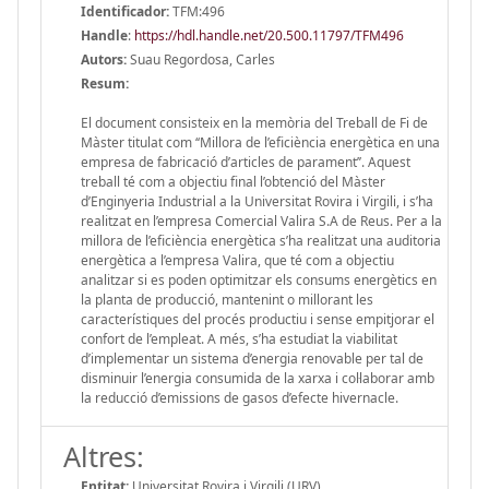
Identificador:
TFM:496
Handle
:
https://hdl.handle.net/20.500.11797/TFM496
Autors:
Suau Regordosa, Carles
Resum:
El document consisteix en la memòria del Treball de Fi de
Màster titulat com ‘‘Millora de l’eficiència energètica en una
empresa de fabricació d’articles de parament’’. Aquest
treball té com a objectiu final l’obtenció del Màster
d’Enginyeria Industrial a la Universitat Rovira i Virgili, i s’ha
realitzat en l’empresa Comercial Valira S.A de Reus. Per a la
millora de l’eficiència energètica s’ha realitzat una auditoria
energètica a l’empresa Valira, que té com a objectiu
analitzar si es poden optimitzar els consums energètics en
la planta de producció, mantenint o millorant les
característiques del procés productiu i sense empitjorar el
confort de l’empleat. A més, s’ha estudiat la viabilitat
d’implementar un sistema d’energia renovable per tal de
disminuir l’energia consumida de la xarxa i col·laborar amb
la reducció d’emissions de gasos d’efecte hivernacle.
Altres:
Entitat:
Universitat Rovira i Virgili (URV)