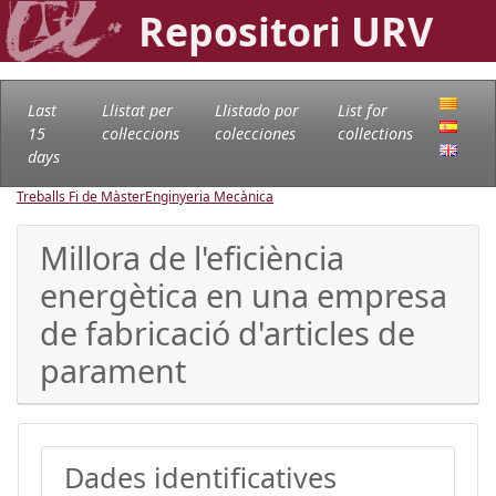
Repositori URV
Last
Llistat per
Llistado por
List for
15
col·leccions
colecciones
collections
days
Treballs Fi de Màster
Enginyeria Mecànica
Millora de l'eficiència
energètica en una empresa
de fabricació d'articles de
parament
Dades identificatives