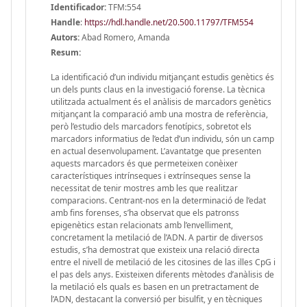
Identificador:
TFM:554
Handle
:
https://hdl.handle.net/20.500.11797/TFM554
Autors:
Abad Romero, Amanda
Resum:
La identificació d’un individu mitjançant estudis genètics és
un dels punts claus en la investigació forense. La tècnica
utilitzada actualment és el anàlisis de marcadors genètics
mitjançant la comparació amb una mostra de referència,
però l’estudio dels marcadors fenotípics, sobretot els
marcadors informatius de l’edat d’un individu, són un camp
en actual desenvolupament. L’avantatge que presenten
aquests marcadors és que permeteixen conèixer
característiques intrínseques i extrínseques sense la
necessitat de tenir mostres amb les que realitzar
comparacions. Centrant-nos en la determinació de l’edat
amb fins forenses, s’ha observat que els patronss
epigenètics estan relacionats amb l’envelliment,
concretament la metilació de l’ADN. A partir de diversos
estudis, s’ha demostrat que existeix una relació directa
entre el nivell de metilació de les citosines de las illes CpG i
el pas dels anys. Existeixen diferents mètodes d’anàlisis de
la metilació els quals es basen en un pretractament de
l’ADN, destacant la conversió per bisulfit, y en tècniques