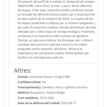
d’avaluació del perfil de la metilació, destacant els assajos
SNaPshot®, entre altres. A més, a partir de les diferents
tècniques, s’han anat construint models predictius basats
en l’estudio de diferents biomarcadors per a l’estimació de
la edat a partir de la metilació de l’ADN. La majoria de les
tècniques predictives s’utilitzen per a mostres sanguínies i,
per això, és important realitzar estudis preliminars de nous
mètodes per a altres tipus de vestigis biològics. Finalment,
cal destacar la importància dels avanços en genètica
forense, ja sigui para millorar les tècniques per a obtenir
resultats més precisos o perquè encara hi ha moltes
preguntes sense resposta. Així doncs, destaca la
importància de consensuar anàlisis d’ADN globals per
facilitar les investigacions policials.
Altres:
Entitat:
Universitat Rovira i Virgili (URV)
Confidencialitat:
No
Ensenyament(s):
Genètica, Física i Química Forense
Matèria:
Bioquímica i biotecnologia
Curs acadèmic:
2019-2020
Data de la defensa del treball:
2020-09-17