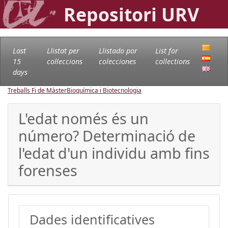
Repositori URV
Last
Llistat per
Llistado por
List for
15
col·leccions
colecciones
collections
days
Treballs Fi de Màster
Bioquímica i Biotecnologia
L'edat només és un
número? Determinació de
l'edat d'un individu amb fins
forenses
Dades identificatives