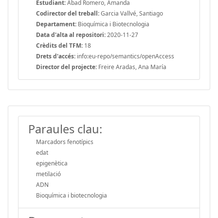
Estudiant:
Abad Romero, Amanda
Codirector del treball:
Garcia Vallvé, Santiago
Departament:
Bioquímica i Biotecnologia
Data d'alta al repositori:
2020-11-27
Crèdits del TFM:
18
Drets d'accés:
info:eu-repo/semantics/openAccess
Director del projecte:
Freire Aradas, Ana María
Paraules clau:
Marcadors fenotípics
edat
epigenètica
metilació
ADN
Bioquímica i biotecnologia