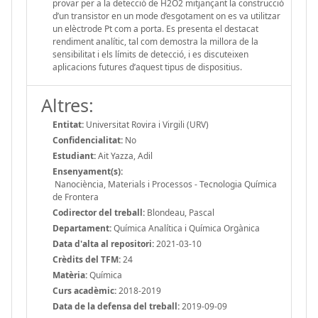
provar per a la detecció de H2O2 mitjançant la construcció
d’un transistor en un mode d’esgotament on es va utilitzar
un elèctrode Pt com a porta. Es presenta el destacat
rendiment analític, tal com demostra la millora de la
sensibilitat i els límits de detecció, i es discuteixen
aplicacions futures d’aquest tipus de dispositius.
Altres:
Entitat:
Universitat Rovira i Virgili (URV)
Confidencialitat:
No
Estudiant:
Ait Yazza, Adil
Ensenyament(s):
Nanociència, Materials i Processos - Tecnologia Química
de Frontera
Codirector del treball:
Blondeau, Pascal
Departament:
Química Analítica i Química Orgànica
Data d'alta al repositori:
2021-03-10
Crèdits del TFM:
24
Matèria:
Química
Curs acadèmic:
2018-2019
Data de la defensa del treball:
2019-09-09