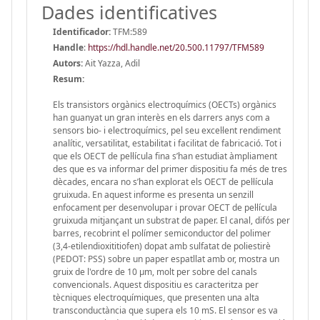
Dades identificatives
Identificador:
TFM:589
Handle
:
https://hdl.handle.net/20.500.11797/TFM589
Autors:
Ait Yazza, Adil
Resum:
Els transistors orgànics electroquímics (OECTs) orgànics
han guanyat un gran interès en els darrers anys com a
sensors bio- i electroquímics, pel seu excel·lent rendiment
analític, versatilitat, estabilitat i facilitat de fabricació. Tot i
que els OECT de pel·lícula fina s’han estudiat àmpliament
des que es va informar del primer dispositiu fa més de tres
dècades, encara no s’han explorat els OECT de pel·lícula
gruixuda. En aquest informe es presenta un senzill
enfocament per desenvolupar i provar OECT de pel·lícula
gruixuda mitjançant un substrat de paper. El canal, difós per
barres, recobrint el polímer semiconductor del polimer
(3,4-etilendioxititiofen) dopat amb sulfatat de poliestirè
(PEDOT: PSS) sobre un paper espatllat amb or, mostra un
gruix de l'ordre de 10 μm, molt per sobre del canals
convencionals. Aquest dispositiu es caracteritza per
tècniques electroquímiques, que presenten una alta
transconductància que supera els 10 mS. El sensor es va