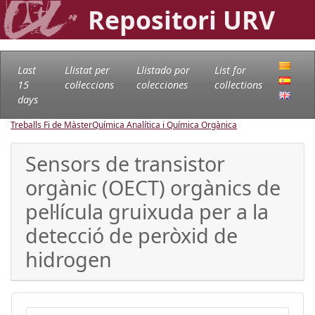
Repositori URV
Last
Llistat per
Llistado por
List for
15
col·leccions
colecciones
collections
days
Treballs Fi de Màster
Química Analítica i Química Orgànica
Sensors de transistor
orgànic (OECT) orgànics de
pel·lícula gruixuda per a la
detecció de peròxid de
hidrogen