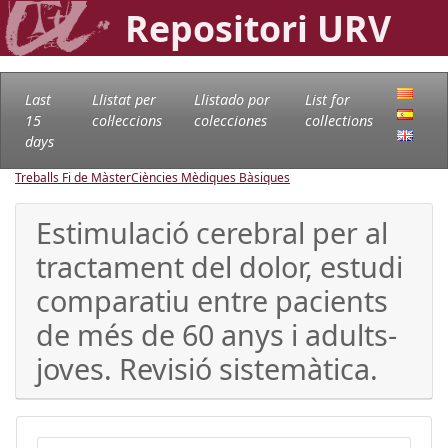
Repositori URV
Last
Llistat per
Llistado por
List for
15
col·leccions
colecciones
collections
days
Treballs Fi de Màster
Ciències Mèdiques Bàsiques
Estimulació cerebral per al
tractament del dolor, estudi
comparatiu entre pacients
de més de 60 anys i adults-
joves. Revisió sistemàtica.