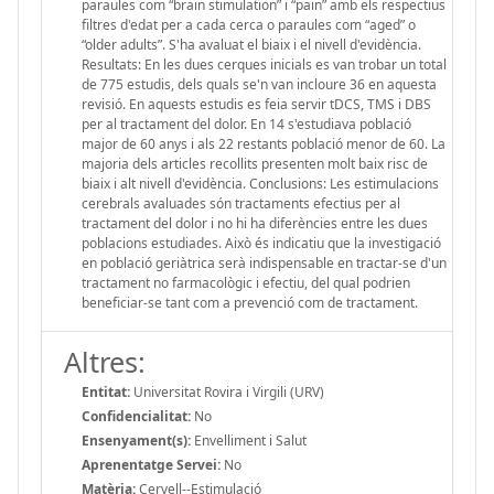
paraules com “brain stimulation” i “pain” amb els respectius
filtres d'edat per a cada cerca o paraules com “aged” o
“older adults”. S'ha avaluat el biaix i el nivell d'evidència.
Resultats: En les dues cerques inicials es van trobar un total
de 775 estudis, dels quals se'n van incloure 36 en aquesta
revisió. En aquests estudis es feia servir tDCS, TMS i DBS
per al tractament del dolor. En 14 s'estudiava població
major de 60 anys i als 22 restants població menor de 60. La
majoria dels articles recollits presenten molt baix risc de
biaix i alt nivell d'evidència. Conclusions: Les estimulacions
cerebrals avaluades són tractaments efectius per al
tractament del dolor i no hi ha diferències entre les dues
poblacions estudiades. Això és indicatiu que la investigació
en població geriàtrica serà indispensable en tractar-se d'un
tractament no farmacològic i efectiu, del qual podrien
beneficiar-se tant com a prevenció com de tractament.
Altres:
Entitat:
Universitat Rovira i Virgili (URV)
Confidencialitat:
No
Ensenyament(s):
Envelliment i Salut
Aprenentatge Servei:
No
Matèria:
Cervell--Estimulació