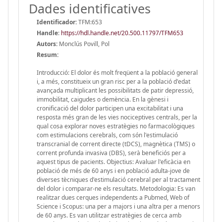
Dades identificatives
Identificador:
TFM:653
Handle
:
https://hdl.handle.net/20.500.11797/TFM653
Autors:
Monclús Povill, Pol
Resum:
Introducció: El dolor és molt freqüent a la població general
i, a més, constitueix un gran risc per a la població d'edat
avançada multiplicant les possibilitats de patir depressió,
immobilitat, caigudes o demència. En la gènesi i
cronificació del dolor participen una excitabilitat i una
resposta més gran de les vies nociceptives centrals, per la
qual cosa explorar noves estratègies no farmacològiques
com estimulacions cerebrals, com són l'estimulació
transcranial de corrent directe (tDCS), magnètica (TMS) o
corrent profunda invasiva (DBS), serà beneficiós per a
aquest tipus de pacients. Objectius: Avaluar l'eficàcia en
població de més de 60 anys i en població adulta-jove de
diverses tècniques d'estimulació cerebral per al tractament
del dolor i comparar-ne els resultats. Metodologia: Es van
realitzar dues cerques independents a Pubmed, Web of
Science i Scopus: una per a majors i una altra per a menors
de 60 anys. Es van utilitzar estratègies de cerca amb