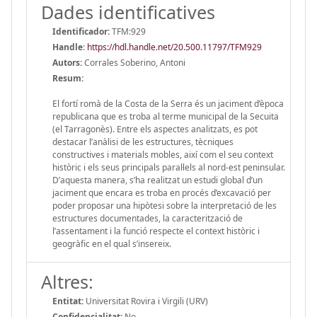
Dades identificatives
Identificador:
TFM:929
Handle
:
https://hdl.handle.net/20.500.11797/TFM929
Autors:
Corrales Soberino, Antoni
Resum:
El fortí romà de la Costa de la Serra és un jaciment d’època
republicana que es troba al terme municipal de la Secuita
(el Tarragonès). Entre els aspectes analitzats, es pot
destacar l’anàlisi de les estructures, tècniques
constructives i materials mobles, així com el seu context
històric i els seus principals paral·lels al nord-est peninsular.
D’aquesta manera, s’ha realitzat un estudi global d’un
jaciment que encara es troba en procés d’excavació per
poder proposar una hipòtesi sobre la interpretació de les
estructures documentades, la caracterització de
l’assentament i la funció respecte el context històric i
geogràfic en el qual s’insereix.
Altres:
Entitat:
Universitat Rovira i Virgili (URV)
Confidencialitat:
No