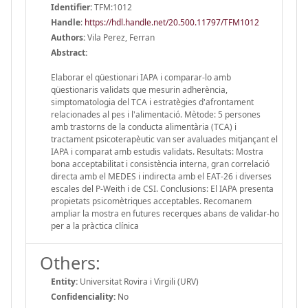
Identifier:
TFM:1012
Handle
:
https://hdl.handle.net/20.500.11797/TFM1012
Authors:
Vila Perez, Ferran
Abstract:
Elaborar el qüestionari IAPA i comparar-lo amb
qüestionaris validats que mesurin adherència,
simptomatologia del TCA i estratègies d'afrontament
relacionades al pes i l'alimentació. Mètode: 5 persones
amb trastorns de la conducta alimentària (TCA) i
tractament psicoterapèutic van ser avaluades mitjançant el
IAPA i comparat amb estudis validats. Resultats: Mostra
bona acceptabilitat i consistència interna, gran correlació
directa amb el MEDES i indirecta amb el EAT-26 i diverses
escales del P-Weith i de CSI. Conclusions: El IAPA presenta
propietats psicomètriques acceptables. Recomanem
ampliar la mostra en futures recerques abans de validar-ho
per a la pràctica clínica
Others:
Entity:
Universitat Rovira i Virgili (URV)
Confidenciality:
No