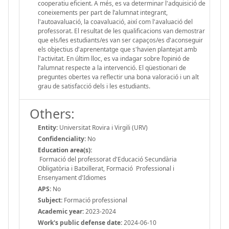
cooperatiu eficient. A més, es va determinar l'adquisició de
coneixements per part de l’alumnat integrant,
l'autoavaluació, la coavaluació, així com l'avaluació del
professorat. El resultat de les qualificacions van demostrar
que els/les estudiants/es van ser capaços/es d'aconseguir
els objectius d'aprenentatge que s'havien plantejat amb
l'activitat. En últim lloc, es va indagar sobre l’opinió de
l’alumnat respecte a la intervenció. El qüestionari de
preguntes obertes va reflectir una bona valoració i un alt
grau de satisfacció dels i les estudiants.
Others:
Entity:
Universitat Rovira i Virgili (URV)
Confidenciality:
No
Education area(s):
Formació del professorat d'Educació Secundària
Obligatòria i Batxillerat, Formació Professional i
Ensenyament d'Idiomes
APS:
No
Subject:
Formació professional
Academic year:
2023-2024
Work's public defense date:
2024-06-10