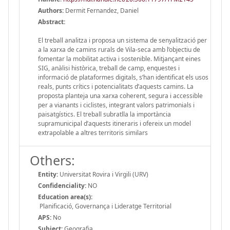
Authors:
Dermit Fernandez, Daniel
Abstract:
El treball analitza i proposa un sistema de senyalització per
a la xarxa de camins rurals de Vila-seca amb l’objectiu de
fomentar la mobilitat activa i sostenible. Mitjançant eines
SIG, anàlisi històrica, treball de camp, enquestes i
informació de plataformes digitals, s’han identificat els usos
reals, punts crítics i potencialitats d’aquests camins. La
proposta planteja una xarxa coherent, segura i accessible
per a vianants i ciclistes, integrant valors patrimonials i
paisatgístics. El treball subratlla la importància
supramunicipal d’aquests itineraris i ofereix un model
extrapolable a altres territoris similars
Others:
Entity:
Universitat Rovira i Virgili (URV)
Confidenciality:
NO
Education area(s):
Planificació, Governança i Lideratge Territorial
APS:
No
Subject:
Geografia