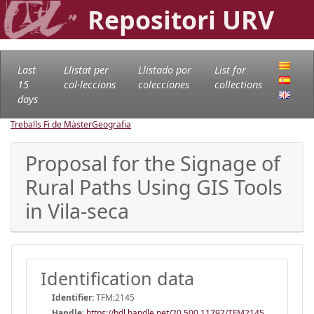
Repositori URV
Last
Llistat per
Llistado por
List for
15
col·leccions
colecciones
collections
days
Treballs Fi de Màster
Geografia
Proposal for the Signage of
Rural Paths Using GIS Tools
in Vila-seca
Identification data
Identifier:
TFM:2145
Handle
:
https://hdl.handle.net/20.500.11797/TFM2145