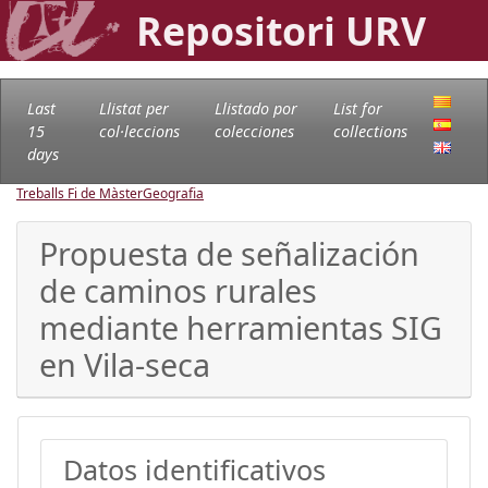
Repositori URV
Last
Llistat per
Llistado por
List for
15
col·leccions
colecciones
collections
days
Treballs Fi de Màster
Geografia
Propuesta de señalización
de caminos rurales
mediante herramientas SIG
en Vila-seca
Datos identificativos