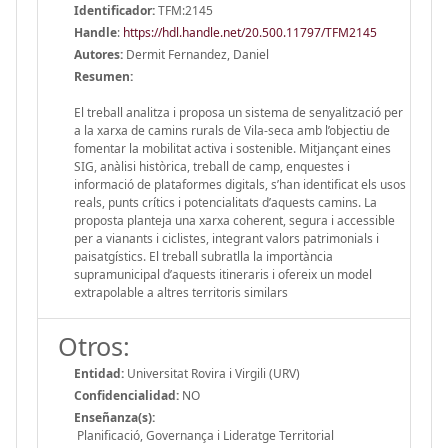
Identificador:
TFM:2145
Handle
:
https://hdl.handle.net/20.500.11797/TFM2145
Autores:
Dermit Fernandez, Daniel
Resumen:
El treball analitza i proposa un sistema de senyalització per
a la xarxa de camins rurals de Vila-seca amb l’objectiu de
fomentar la mobilitat activa i sostenible. Mitjançant eines
SIG, anàlisi històrica, treball de camp, enquestes i
informació de plataformes digitals, s’han identificat els usos
reals, punts crítics i potencialitats d’aquests camins. La
proposta planteja una xarxa coherent, segura i accessible
per a vianants i ciclistes, integrant valors patrimonials i
paisatgístics. El treball subratlla la importància
supramunicipal d’aquests itineraris i ofereix un model
extrapolable a altres territoris similars
Otros:
Entidad:
Universitat Rovira i Virgili (URV)
Confidencialidad:
NO
Enseñanza(s):
Planificació, Governança i Lideratge Territorial