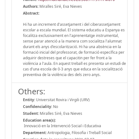
Authors:
Miralles Siré, Eva Nieves
Abstract:
Hi ha un increment d'assetjament i del ciberassetjament
escolar a escala mundial. El sistema educatiu a Espanya es
focalitza exclusivament en l'aprenentatge instrumental,
sense parar atenció a la manera com socialitza l'alumnat
durant els anys d'escolarització. Hi ha una absència en la
formació inicial del professorat, de formació específica per
adquirir destreses que el capacitin per fer front a la
violència a l'aula. En aquest treball es presenta un estudi de
cas d'una escola de 0-3 anys que educa en la socialització
preventiva de la violència des dels zero anys.
Others:
Entity:
Universitat Rovira i Virgili (URV)
Confidenciality:
No
Student:
Miralles Siré, Eva Nieves
Education area(s):
Innovació en la Intervenció Social i Educativa
Department:
Antropologia, Filosofia i Treball Social