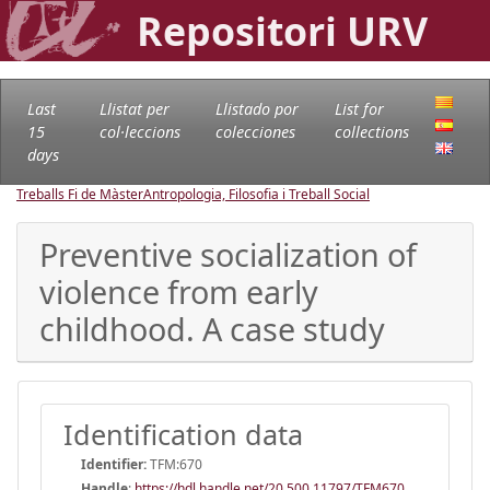
Repositori URV
Last
Llistat per
Llistado por
List for
15
col·leccions
colecciones
collections
days
Treballs Fi de Màster
Antropologia, Filosofia i Treball Social
Preventive socialization of
violence from early
childhood. A case study
Identification data
Identifier:
TFM:670
Handle
:
https://hdl.handle.net/20.500.11797/TFM670