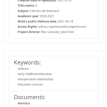
Creation date in repository:
2021-07-07
TFM credits:
9
Subject:
Ciències de l'educació
Academic year:
2020-2021
Work's public defense date:
2021-06-18
Access Rights:
info:eu-repo/semantics/openAccess
Project director:
Ríos Gonzalez, José Oriol
Keywords:
violence
early childhood education
interpersonal relationships
Education sciences
Documents:
Memòria