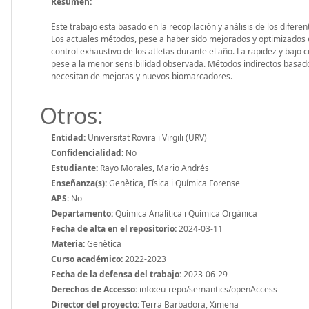
Resumen:
Este trabajo esta basado en la recopilación y análisis de los difer
Los actuales métodos, pese a haber sido mejorados y optimizados en
control exhaustivo de los atletas durante el año. La rapidez y bajo
pese a la menor sensibilidad observada. Métodos indirectos basado
necesitan de mejoras y nuevos biomarcadores.
Otros:
Entidad:
Universitat Rovira i Virgili (URV)
Confidencialidad:
No
Estudiante:
Rayo Morales, Mario Andrés
Enseñanza(s):
Genètica, Física i Química Forense
APS:
No
Departamento:
Química Analítica i Química Orgànica
Fecha de alta en el repositorio:
2024-03-11
Materia:
Genètica
Curso académico:
2022-2023
Fecha de la defensa del trabajo:
2023-06-29
Derechos de Accesso:
info:eu-repo/semantics/openAccess
Director del proyecto:
Terra Barbadora, Ximena