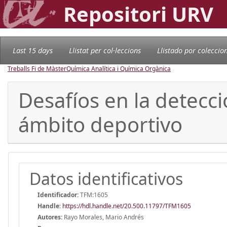
Repositori URV
Last 15 days
Llistat per col·leccions
Llistado por coleccio
Treballs Fi de Màster
Química Analítica i Química Orgànica
Desafíos en la detecc
ámbito deportivo
Datos identificativos
Identificador:
TFM:1605
Handle
:
https://hdl.handle.net/20.500.11797/TFM1605
Autores:
Rayo Morales, Mario Andrés