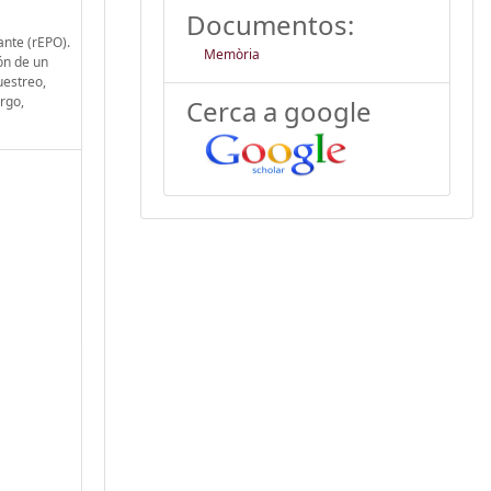
Documentos:
ante (rEPO).
Memòria
ón de un
uestreo,
rgo,
Cerca a google