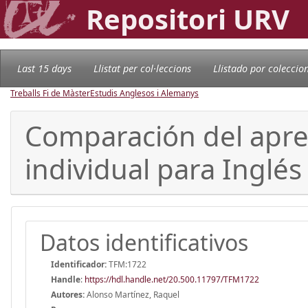
Repositori URV
Last 15 days
Llistat per col·leccions
Llistado por coleccio
Treballs Fi de Màster
Estudis Anglesos i Alemanys
Comparación del apren
individual para Inglé
Datos identificativos
Identificador:
TFM:1722
Handle
:
https://hdl.handle.net/20.500.11797/TFM1722
Autores:
Alonso Martínez, Raquel