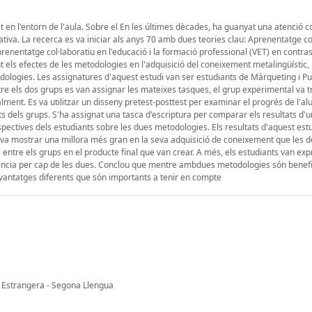
n l'entorn de l'aula. Sobre el En les últimes dècades, ha guanyat una atenció c
ativa. La recerca es va iniciar als anys 70 amb dues teories clau: Aprenentatge col
aprenentatge col·laboratiu en l'educació i la formació professional (VET) en contra
t els efectes de les metodologies en l'adquisició del coneixement metalingüístic, 
odologies. Les assignatures d'aquest estudi van ser estudiants de Màrqueting i Publ
tre els dos grups es van assignar les mateixes tasques, el grup experimental va t
lment. Es va utilitzar un disseny pretest-posttest per examinar el progrés de l'a
ts dels grups. S'ha assignat una tasca d'escriptura per comparar els resultats d'
erspectives dels estudiants sobre les dues metodologies. Els resultats d'aquest est
a va mostrar una millora més gran en la seva adquisició de coneixement que les de
a entre els grups en el producte final que van crear. A més, els estudiants van ex
rència per cap de les dues. Conclou que mentre ambdues metodologies són benef
avantatges diferents que són importants a tenir en compte
 Estrangera - Segona Llengua