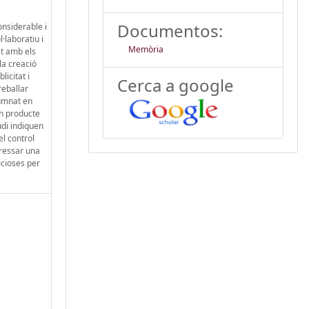
Documentos:
onsiderable i
·laboratiu i
Memòria
st amb els
la creació
icitat i
Cerca a google
reballar
lumnat en
un producte
udi indiquen
l control
pressar una
icioses per