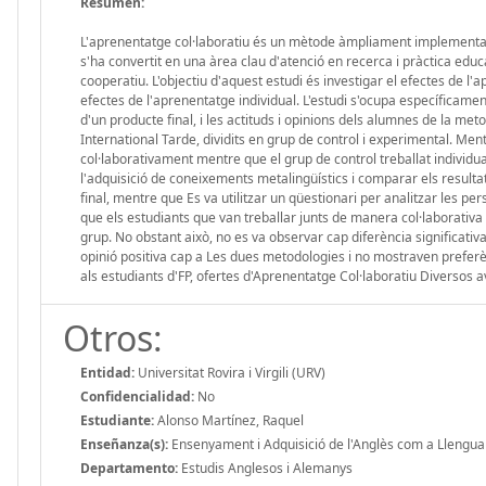
Resumen:
L'aprenentatge col·laboratiu és un mètode àmpliament implementat e
s'ha convertit en una àrea clau d'atenció en recerca i pràctica educ
cooperatiu. L'objectiu d'aquest estudi és investigar el efectes de l'
efectes de l'aprenentatge individual. L'estudi s'ocupa específicamen
d'un producte final, i les actituds i opinions dels alumnes de la met
International Tarde, dividits en grup de control i experimental. Men
col·laborativament mentre que el grup de control treballat individua
l'adquisició de coneixements metalingüístics i comparar els resulta
final, mentre que Es va utilitzar un qüestionari per analitzar les p
que els estudiants que van treballar junts de manera col·laborativ
grup. No obstant això, no es va observar cap diferència significativ
opinió positiva cap a Les dues metodologies i no mostraven prefe
als estudiants d'FP, ofertes d'Aprenentatge Col·laboratiu Diversos 
Otros:
Entidad:
Universitat Rovira i Virgili (URV)
Confidencialidad:
No
Estudiante:
Alonso Martínez, Raquel
Enseñanza(s):
Ensenyament i Adquisició de l'Anglès com a Llengua
Departamento:
Estudis Anglesos i Alemanys