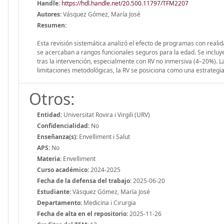
Handle
:
https://hdl.handle.net/20.500.11797/TFM2207
Autores:
Vásquez Gómez, María José
Resumen:
Esta revisión sistemática analizó el efecto de programas con realid
se acercaban a rangos funcionales seguros para la edad. Se inclu
tras la intervención, especialmente con RV no inmersiva (4–20%). 
limitaciones metodológicas, la RV se posiciona como una estrategia 
Otros:
Entidad:
Universitat Rovira i Virgili (URV)
Confidencialidad:
No
Enseñanza(s):
Envelliment i Salut
APS:
No
Materia:
Envelliment
Curso académico:
2024-2025
Fecha de la defensa del trabajo:
2025-06-20
Estudiante:
Vásquez Gómez, María José
Departamento:
Medicina i Cirurgia
Fecha de alta en el repositorio:
2025-11-26