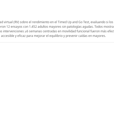
ad virtual (RV) sobre el rendimiento en el Timed Up and Go Test, evaluando si los
yeron 12 ensayos con 1.452 adultos mayores sin patologías agudas. Todos mostr
Las intervenciones ≥6 semanas centradas en movilidad funcional fueron más efect
accesible y eficaz para mejorar el equilibrio y prevenir caídas en mayores.