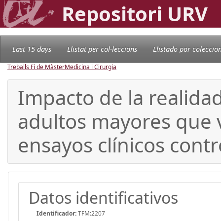
Repositori URV
Last 15 days
Llistat per col·leccions
Llistado por coleccio
Treballs Fi de Màster
Medicina i Cirurgia
Impacto de la realida
adultos mayores que v
ensayos clínicos cont
Datos identificativos
Identificador:
TFM:2207