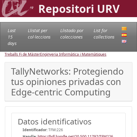
Repositori URV
Last
Llistat per
Llistado por
List for
15
col·leccions
colecciones
collections
days
Treballs Fi de Màster
Enginyeria Informàtica i Matemàtiques
TallyNetworks: Protegiendo
tus opiniones privadas con
Edge-centric Computing
Datos identificativos
Identificador:
TFM:226
Handle
:
https://hdl.handle.net/20.500.11797/TFM226