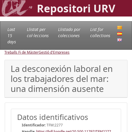
Repositori URV
Last
Llistat per
Llistado por
List for
15
col·leccions
colecciones
collections
days
Treballs Fi de Màster
Gestió d'Empreses
La desconexión laboral en
los trabajadores del mar:
una dimensión ausente
Datos identificativos
Identificador:
TFM:2277
Handle
:
https://hdl.handle.net/20.500.11797/TFM2277