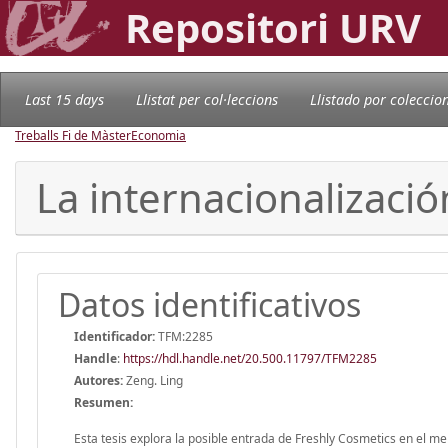
Repositori URV
Last 15 days
Llistat per col·leccions
Llistado por coleccio
Treballs Fi de Màster
Economia
La internacionalizaci
Datos identificativos
Identificador:
TFM:2285
Handle
:
https://hdl.handle.net/20.500.11797/TFM2285
Autores:
Zeng. Ling
Resumen:
Esta tesis explora la posible entrada de Freshly Cosmetics en el me