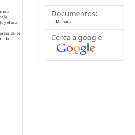
Documentos:
en una
de la
Memòria
o y el uso
tareas de los
Cerca a google
rar la