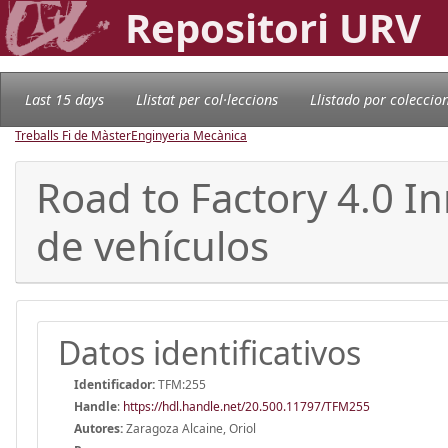
Repositori URV
Last 15 days
Llistat per col·leccions
Llistado por coleccio
Treballs Fi de Màster
Enginyeria Mecànica
Road to Factory 4.0 In
de vehículos
Datos identificativos
Identificador:
TFM:255
Handle
:
https://hdl.handle.net/20.500.11797/TFM255
Autores:
Zaragoza Alcaine, Oriol