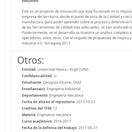
Resumen:
Éste es un proyecto de innovación que está focalizado en la mejor
empresa del territorio, desde el punto de vista de la Calidad y con 
manufactura, para poder aprender sobre el proceso y determinar las
de las herramientas de calidad más adecuadas, se han analizado las
Posteriormente, en el desarrollo se muestra un análisis completo por
operadores, entre otros. Con el seguido de propuestas de mejora y l
industria 4.0. Tarragona 2017
Otros:
Entidad:
Universitat Rovira i Virgili (URV)
Confidencialidad:
Si
Estudiante:
Zaragoza Alcaine, Oriol
Enseñanza(s):
Enginyeria Industrial
Departamento:
Enginyeria Mecànica
Fecha de alta en el repositorio:
2017-10-23
Creditos del TFM:
12
Materia:
Enginyeria mecànica
Curso académico:
2016-2017
Fecha de la defensa del trabajo:
2017-06-27