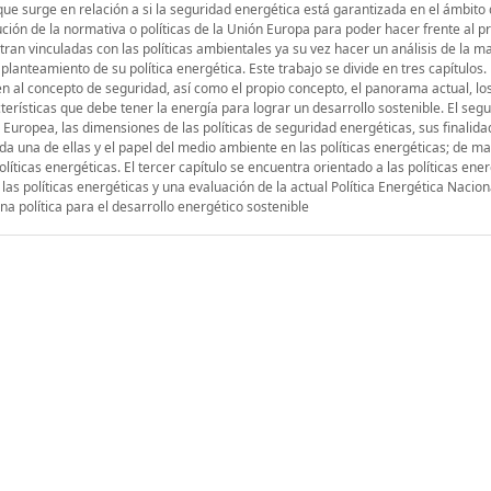
que surge en relación a si la seguridad energética está garantizada en el ámbito 
lución de la normativa o políticas de la Unión Europa para poder hacer frente al 
ran vinculadas con las políticas ambientales ya su vez hacer un análisis de la 
lanteamiento de su política energética. Este trabajo se divide en tres capítulos.
gen al concepto de seguridad, así como el propio concepto, el panorama actual, lo
terísticas que debe tener la energía para lograr un desarrollo sostenible. El seg
n Europea, las dimensiones de las políticas de seguridad energéticas, sus finalida
a una de ellas y el papel del medio ambiente en las políticas energéticas; de m
líticas energéticas. El tercer capítulo se encuentra orientado a las políticas ene
 las políticas energéticas y una evaluación de la actual Política Energética Nacion
a política para el desarrollo energético sostenible