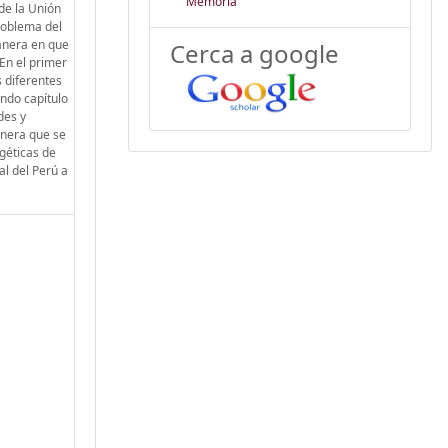
Memòria
de la Unión
problema del
manera en que
Cerca a google
 En el primer
s diferentes
undo capítulo
des y
anera que se
rgéticas de
al del Perú a