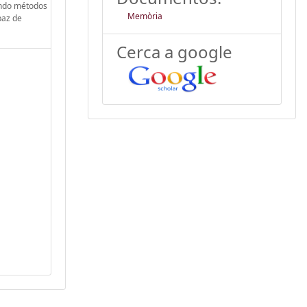
zando métodos
Memòria
paz de
Cerca a google