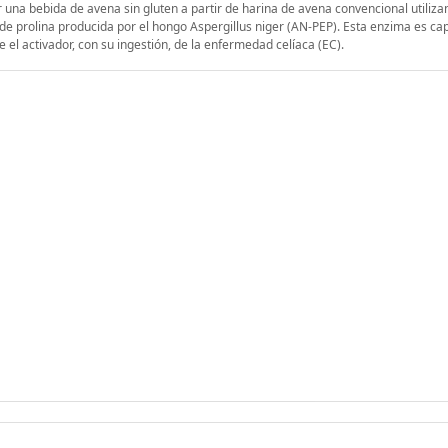
r una bebida de avena sin gluten a partir de harina de avena convencional utili
de prolina producida por el hongo Aspergillus niger (AN-PEP). Esta enzima es ca
e el activador, con su ingestión, de la enfermedad celíaca (EC).