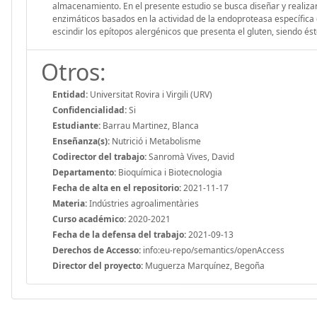
almacenamiento. En el presente estudio se busca diseñar y realiza
enzimáticos basados en la actividad de la endoproteasa específica 
escindir los epítopos alergénicos que presenta el gluten, siendo ést
Otros:
Entidad:
Universitat Rovira i Virgili (URV)
Confidencialidad:
Si
Estudiante:
Barrau Martinez, Blanca
Enseñanza(s):
Nutrició i Metabolisme
Codirector del trabajo:
Sanromà Vives, David
Departamento:
Bioquímica i Biotecnologia
Fecha de alta en el repositorio:
2021-11-17
Materia:
Indústries agroalimentàries
Curso académico:
2020-2021
Fecha de la defensa del trabajo:
2021-09-13
Derechos de Accesso:
info:eu-repo/semantics/openAccess
Director del proyecto:
Muguerza Marquínez, Begoña