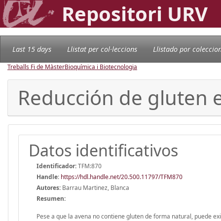
Repositori URV
Last 15 days
Llistat per col·leccions
Llistado por coleccio
Treballs Fi de Màster
Bioquímica i Biotecnologia
Reducción de gluten 
Datos identificativos
Identificador:
TFM:870
Handle
:
https://hdl.handle.net/20.500.11797/TFM870
Autores:
Barrau Martinez, Blanca
Resumen:
Pese a que la avena no contiene gluten de forma natural, puede exi