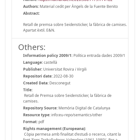
Authors:
Material cedit per Àngels de la Fuente Benito
Abstract:
Retall de premsa sobre Seidensticker, la fàbrica de camises.
Apartat èxtil. E&N.
Others:
Information policy 2009/1:
Política entrada dades 2009/1
Language:
castellà
Publisher:
Universitat Rovira i Virgili
Repositori date:
2022-08-30
Created Data:
Desconegut
Title:
Retall de Premsa sobre Seidensticker, la fàbrica de
camises.
Repository Source:
Memòria Digital de Catalunya
Resource type:
info:eu-repo/semantics/other
Format:
pdf
Rights management (Europeana):
Còpia permesa amb finalitat d'estudi o recerca, citant la
font 'Fons Treballadores-Valmeline (1961-1980)'. Per a