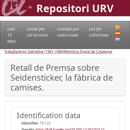
Repositori URV
Last
Llistat per
Llistado por
List for
15
col·leccions
colecciones
collections
days
Treballadores Valmeline (1961-1980)
Memòria Digital de Catalunya
Retall de Premsa sobre
Seidensticker, la fàbrica de
camises.
Identification data
Identifier:
TV:122
Handle
:
https://hdl.handle.net/20.500.11797/TV122