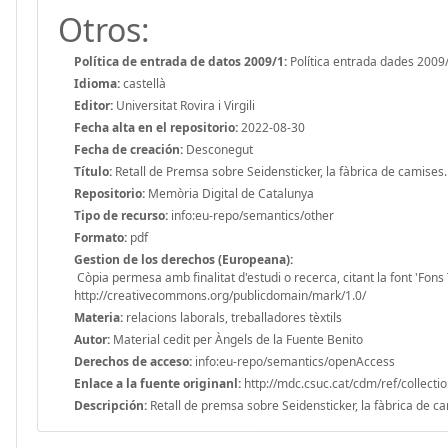
Otros:
Política de entrada de datos 2009/1:
Política entrada dades 2009
Idioma:
castellà
Editor:
Universitat Rovira i Virgili
Fecha alta en el repositorio:
2022-08-30
Fecha de creación:
Desconegut
Título:
Retall de Premsa sobre Seidensticker, la fàbrica de camises.
Repositorio:
Memòria Digital de Catalunya
Tipo de recurso:
info:eu-repo/semantics/other
Formato:
pdf
Gestion de los derechos (Europeana):
Còpia permesa amb finalitat d'estudi o recerca, citant la font 'Fons
http://creativecommons.org/publicdomain/mark/1.0/
Materia:
relacions laborals, treballadores tèxtils
Autor:
Material cedit per Àngels de la Fuente Benito
Derechos de acceso:
info:eu-repo/semantics/openAccess
Enlace a la fuente originanl:
http://mdc.csuc.cat/cdm/ref/collecti
Descripción:
Retall de premsa sobre Seidensticker, la fàbrica de ca