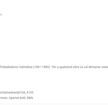
/1
 Treballadores-Valmeline (1961-1980)'. Per a qualsevol altre ús cal demanar autor
on/Valmeline/id/104, A105
mises. Apartat èxtil. E&N.