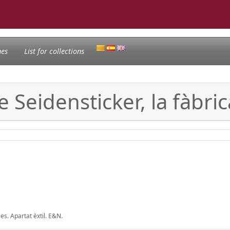
nes
List for collections
 Seidensticker, la fàbri
es. Apartat èxtil. E&N.