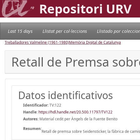
Repositori URV
Last 15 days
Llistat per col·leccions
Llistado por coleccio
Treballadores Valmeline (1961-1980)
Memòria Digital de Catalunya
Retall de Premsa sobre
Datos identificativos
Identificador:
TV:122
Handle
:
https://hdl.handle.net/20.500.11797/TV122
Autores:
Material cedit per Àngels de la Fuente Benito
Resumen:
Retall de premsa sobre Seidensticker, la fàbrica de camis