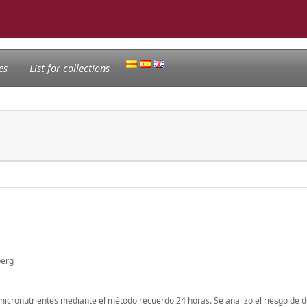
es
List for collections
berg
micronutrientes mediante el método recuerdo 24 horas. Se analizo el riesgo de dé