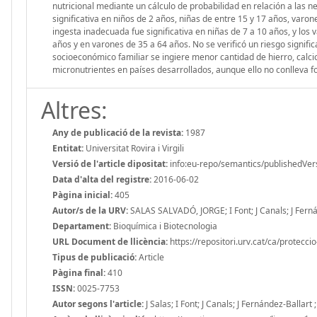
nutricional mediante un cálculo de probabilidad en relación a las 
significativa en niños de 2 años, niñas de entre 15 y 17 años, varon
ingesta inadecuada fue significativa en niñas de 7 a 10 años, y los v
años y en varones de 35 a 64 años. No se verificó un riesgo signific
socioeconómico familiar se ingiere menor cantidad de hierro, calci
micronutrientes en países desarrollados, aunque ello no conlleva 
Altres:
Any de publicació de la revista:
1987
Entitat:
Universitat Rovira i Virgili
Versió de l'article dipositat:
info:eu-repo/semantics/publishedVer
Data d'alta del registre:
2016-06-02
Pàgina inicial:
405
Autor/s de la URV:
SALAS SALVADÓ, JORGE; I Font; J Canals; J Fern
Departament:
Bioquímica i Biotecnologia
URL Document de llicència:
https://repositori.urv.cat/ca/protecci
Tipus de publicació:
Article
Pàgina final:
410
ISSN:
0025-7753
Autor segons l'article:
J Salas; I Font; J Canals; J Fernández-Ballar