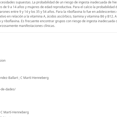
necesidades supuestas. La probabilidad de un riesgo de ingesta inadecuada de hie
es de 9 a 14 años y mujeres de edad reproductiva. Para el calcio la probabilidad 
arones entre 9 y 14 y los 35 y 54 años. Para la riboflavina lo fue en adolescentes
ativo en relación a la vitamina A, ácidos ascórbico, tiamina y vitamina B6 y B12. 
o y riboflavina. Es frecuente encontrar grupos con riesgo de ingesta inadecuada 
forzosamente manifestaciones clínicas.
sion
ández-Ballart ; C Martí-Henneberg
o-de-dades/
t ; C Martí-Henneberg