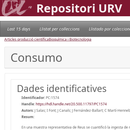
Repositori URV
Last 15 days
Llistat per col·leccions
Llistado por coleccion
Articles producció científica
Bioquímica i Biotecnologia
Consumo
Dades identificatives
Identificador:
PC:1574
Handle
:
https://hdl.handle.net/20.500.11797/PC1574
Autors:
J Salas; I Font; J Canals; J Fernández-Ballart; C Martí-Henne
Resum:
En una muestra representativa de Reus se cuantificó la ingesta de 