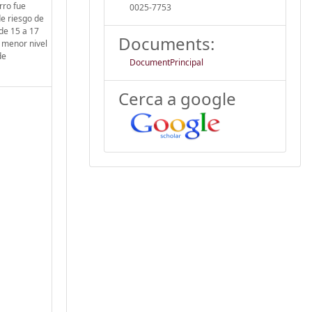
rro fue
0025-7753
de riesgo de
 de 15 a 17
Documents:
A menor nivel
de
DocumentPrincipal
Cerca a google