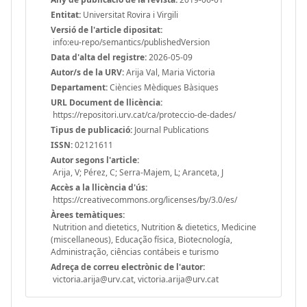
Entitat:
Universitat Rovira i Virgili
Versió de l'article dipositat:
info:eu-repo/semantics/publishedVersion
Data d'alta del registre:
2026-05-09
Autor/s de la URV:
Arija Val, Maria Victoria
Departament:
Ciències Mèdiques Bàsiques
URL Document de llicència:
https://repositori.urv.cat/ca/proteccio-de-dades/
Tipus de publicació:
Journal Publications
ISSN:
02121611
Autor segons l'article:
Arija, V; Pérez, C; Serra-Majem, L; Aranceta, J
Accès a la llicència d'ús:
https://creativecommons.org/licenses/by/3.0/es/
Àrees temàtiques:
Nutrition and dietetics, Nutrition & dietetics, Medicine
(miscellaneous), Educação física, Biotecnología,
Administração, ciências contábeis e turismo
Adreça de correu electrònic de l'autor:
victoria.arija@urv.cat, victoria.arija@urv.cat