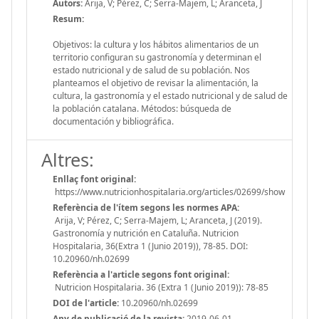
Autors:
Arija, V; Pérez, C; Serra-Majem, L; Aranceta, J
Resum:
Objetivos: la cultura y los hábitos alimentarios de un
territorio configuran su gastronomía y determinan el
estado nutricional y de salud de su población. Nos
planteamos el objetivo de revisar la alimentación, la
cultura, la gastronomía y el estado nutricional y de salud de
la población catalana. Métodos: búsqueda de
documentación y bibliográfica.
Altres:
Enllaç font original:
https://www.nutricionhospitalaria.org/articles/02699/show
Referència de l'ítem segons les normes APA:
Arija, V; Pérez, C; Serra-Majem, L; Aranceta, J (2019).
Gastronomía y nutrición en Cataluña. Nutricion
Hospitalaria, 36(Extra 1 (Junio 2019)), 78-85. DOI:
10.20960/nh.02699
Referència a l'article segons font original:
Nutricion Hospitalaria. 36 (Extra 1 (Junio 2019)): 78-85
DOI de l'article:
10.20960/nh.02699
Any de publicació de la revista:
2019-06-01