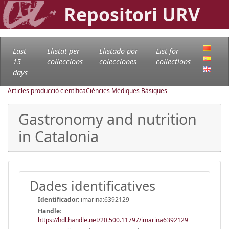
Repositori URV
Last
Llistat per
Llistado por
List for
15
col·leccions
colecciones
collections
days
Articles producció científica
Ciències Mèdiques Bàsiques
Gastronomy and nutrition
in Catalonia
Dades identificatives
Identificador:
imarina:6392129
Handle
:
https://hdl.handle.net/20.500.11797/imarina6392129