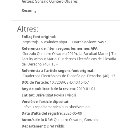
Autors:
Gonzalo Quintero Olivares
Resum:
*
Altres:
Enllaç font original:
https://ojs.uv.es/index.php/CEFD/article/view/15457
Referència de l'ítem segons les normes APA:
Gonzalo Quintero Olivares (2019). La Facultad Mario | The
Faculty without Mario. Cuadernos Electrónicos de Filosofía
del Derecho, (40), 13 -
Referència a l'article segons font original:
Cuadernos Electrónicos de Filosofía del Derecho. (40): 13 -
DOI de l'article:
10.7203/CEFD.40.15457
Any de publicació de la revista:
2019-01-01
Entitat:
Universitat Rovira i Virgili
Versió de l'article dipositat:
info:eu-repo/semantics/publishedVersion
Data d'alta del registre:
2026-05-09
Autor/s de la URV:
Quintero Olivares, Gonzalo
Departament:
Dret Públic