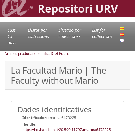
Repositori URV
Last
Llistat per
Llistado por
List for
15
col·leccions
colecciones
collections
days
Articles producció científica
Dret Públic
La Facultad Mario | The
Faculty without Mario
Dades identificatives
Identificador:
imarina:6473225
Handle
:
https://hdl.handle.net/20.500.11797/imarina6473225