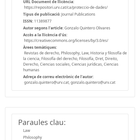
URL Document de llicència:
https://repositori.urv.cat/ca/proteccio-de-dades/
Tipus de publicació:
Journal Publications
ISSN:
11389877
Autor segons l'article:
Gonzalo Quintero Olivares
Accès a la llicència d'ús:
https://creativecommons.org/licenses/by/3.0/es/
Àrees temàtiques:
Revistas de derecho, Philosophy, Law, Historia y filosofía de
la ciencia, Filosofía del derecho, Filosofía, Dret, Direito,
Derecho, Ciencias sociales, Ciencias jurídicas, Ciencias
humanas
Adreça de correu electrònic de l'autor:
gonzalo.quintero@urv.cat, gonzalo.quintero@urv.cat
Paraules clau:
Law
Philosophy