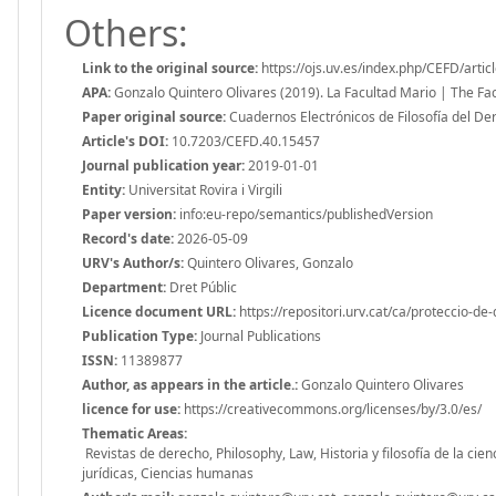
Others:
Link to the original source:
https://ojs.uv.es/index.php/CEFD/arti
APA:
Gonzalo Quintero Olivares (2019). La Facultad Mario | The Facu
Paper original source:
Cuadernos Electrónicos de Filosofía del Dere
Article's DOI:
10.7203/CEFD.40.15457
Journal publication year:
2019-01-01
Entity:
Universitat Rovira i Virgili
Paper version:
info:eu-repo/semantics/publishedVersion
Record's date:
2026-05-09
URV's Author/s:
Quintero Olivares, Gonzalo
Department:
Dret Públic
Licence document URL:
https://repositori.urv.cat/ca/proteccio-de
Publication Type:
Journal Publications
ISSN:
11389877
Author, as appears in the article.:
Gonzalo Quintero Olivares
licence for use:
https://creativecommons.org/licenses/by/3.0/es/
Thematic Areas:
Revistas de derecho, Philosophy, Law, Historia y filosofía de la cienc
jurídicas, Ciencias humanas