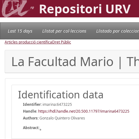
Repositori URV
Last 15 days
Llistat per col·leccions
Llistado por coleccio
Articles producció científica
Dret Públic
La Facultad Mario | T
Identification data
Identifier:
imarina:6473225
Handle
:
https://hdl.handle.net/20.500.11797/imarina6473225
Authors:
Gonzalo Quintero Olivares
Abstract:
*