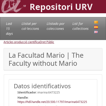
Repositori URV
Last
Llistat per
Llistado por
List for
15
col·leccions
colecciones
collections
days
Articles producció científica
Dret Públic
La Facultad Mario | The
Faculty without Mario
Datos identificativos
Identificador:
imarina:6473225
Handle
:
https://hdl.handle.net/20.500.11797/imarina6473225