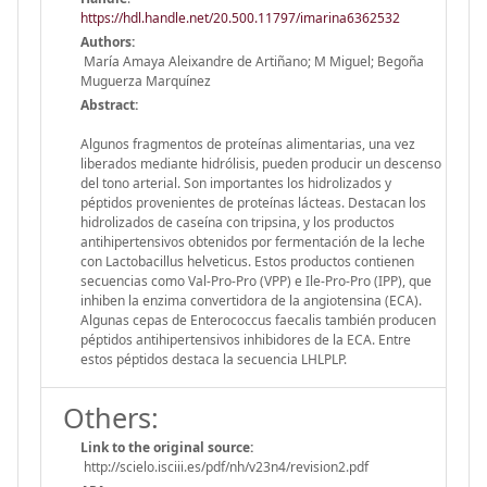
https://hdl.handle.net/20.500.11797/imarina6362532
Authors:
María Amaya Aleixandre de Artiñano; M Miguel; Begoña
Muguerza Marquínez
Abstract:
Algunos fragmentos de proteínas alimentarias, una vez
liberados mediante hidrólisis, pueden producir un descenso
del tono arterial. Son importantes los hidrolizados y
péptidos provenientes de proteínas lácteas. Destacan los
hidrolizados de caseína con tripsina, y los productos
antihipertensivos obtenidos por fermentación de la leche
con Lactobacillus helveticus. Estos productos contienen
secuencias como Val-Pro-Pro (VPP) e Ile-Pro-Pro (IPP), que
inhiben la enzima convertidora de la angiotensina (ECA).
Algunas cepas de Enterococcus faecalis también producen
péptidos antihipertensivos inhibidores de la ECA. Entre
estos péptidos destaca la secuencia LHLPLP.
Others:
Link to the original source:
http://scielo.isciii.es/pdf/nh/v23n4/revision2.pdf