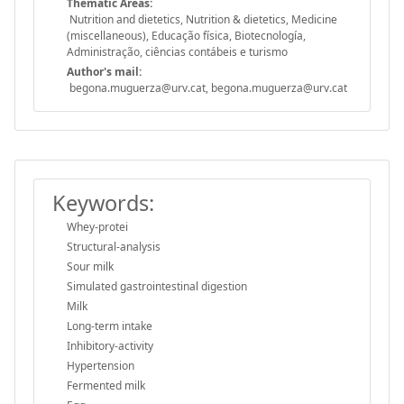
Thematic Areas:
Nutrition and dietetics, Nutrition & dietetics, Medicine
(miscellaneous), Educação física, Biotecnología,
Administração, ciências contábeis e turismo
Author's mail:
begona.muguerza@urv.cat, begona.muguerza@urv.cat
Keywords:
Whey-protei
Structural-analysis
Sour milk
Simulated gastrointestinal digestion
Milk
Long-term intake
Inhibitory-activity
Hypertension
Fermented milk