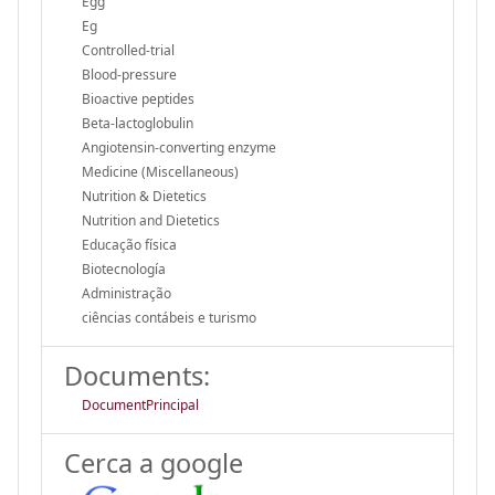
Egg
Eg
Controlled-trial
Blood-pressure
Bioactive peptides
Beta-lactoglobulin
Angiotensin-converting enzyme
Medicine (Miscellaneous)
Nutrition & Dietetics
Nutrition and Dietetics
Educação física
Biotecnología
Administração
ciências contábeis e turismo
Documents:
DocumentPrincipal
Cerca a google