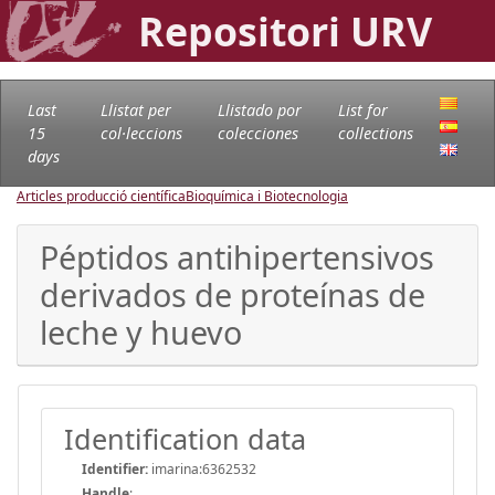
Repositori URV
Last
Llistat per
Llistado por
List for
15
col·leccions
colecciones
collections
days
Articles producció científica
Bioquímica i Biotecnologia
Péptidos antihipertensivos
derivados de proteínas de
leche y huevo
Identification data
Identifier:
imarina:6362532
Handle
: