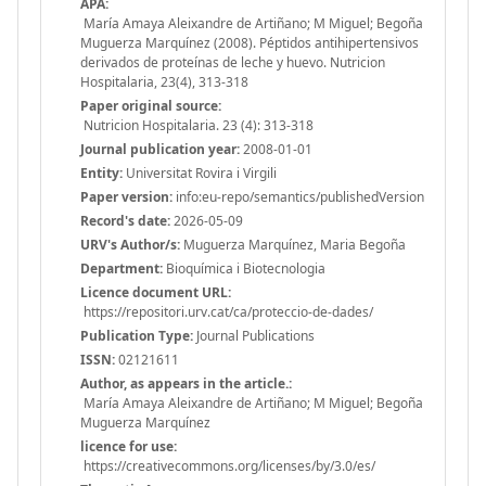
APA:
María Amaya Aleixandre de Artiñano; M Miguel; Begoña
Muguerza Marquínez (2008). Péptidos antihipertensivos
derivados de proteínas de leche y huevo. Nutricion
Hospitalaria, 23(4), 313-318
Paper original source:
Nutricion Hospitalaria. 23 (4): 313-318
Journal publication year:
2008-01-01
Entity:
Universitat Rovira i Virgili
Paper version:
info:eu-repo/semantics/publishedVersion
Record's date:
2026-05-09
URV's Author/s:
Muguerza Marquínez, Maria Begoña
Department:
Bioquímica i Biotecnologia
Licence document URL:
https://repositori.urv.cat/ca/proteccio-de-dades/
Publication Type:
Journal Publications
ISSN:
02121611
Author, as appears in the article.:
María Amaya Aleixandre de Artiñano; M Miguel; Begoña
Muguerza Marquínez
licence for use:
https://creativecommons.org/licenses/by/3.0/es/