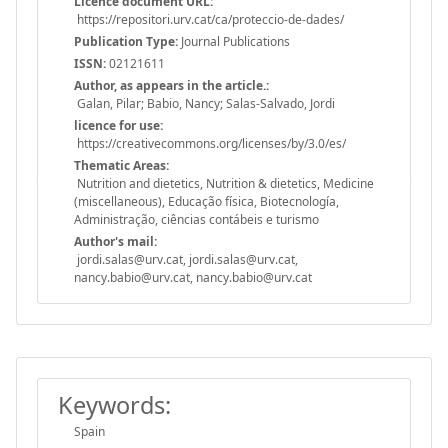
Licence document URL:
https://repositori.urv.cat/ca/proteccio-de-dades/
Publication Type:
Journal Publications
ISSN:
02121611
Author, as appears in the article.:
Galan, Pilar; Babio, Nancy; Salas-Salvado, Jordi
licence for use:
https://creativecommons.org/licenses/by/3.0/es/
Thematic Areas:
Nutrition and dietetics, Nutrition & dietetics, Medicine
(miscellaneous), Educação física, Biotecnología,
Administração, ciências contábeis e turismo
Author's mail:
jordi.salas@urv.cat, jordi.salas@urv.cat,
nancy.babio@urv.cat, nancy.babio@urv.cat
Keywords:
Spain