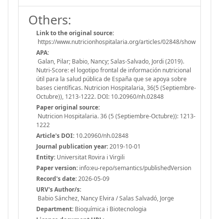
Others:
Link to the original source:
https://www.nutricionhospitalaria.org/articles/02848/show
APA:
Galan, Pilar; Babio, Nancy; Salas-Salvado, Jordi (2019).
Nutri-Score: el logotipo frontal de información nutricional
útil para la salud pública de España que se apoya sobre
bases científicas. Nutricion Hospitalaria, 36(5 (Septiembre-
Octubre)), 1213-1222. DOI: 10.20960/nh.02848
Paper original source:
Nutricion Hospitalaria. 36 (5 (Septiembre-Octubre)): 1213-
1222
Article's DOI:
10.20960/nh.02848
Journal publication year:
2019-10-01
Entity:
Universitat Rovira i Virgili
Paper version:
info:eu-repo/semantics/publishedVersion
Record's date:
2026-05-09
URV's Author/s:
Babio Sánchez, Nancy Elvira / Salas Salvadó, Jorge
Department:
Bioquímica i Biotecnologia