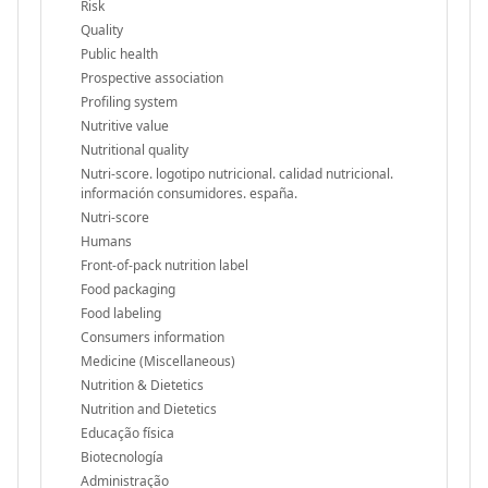
Risk
Quality
Public health
Prospective association
Profiling system
Nutritive value
Nutritional quality
Nutri-score. logotipo nutricional. calidad nutricional.
información consumidores. españa.
Nutri-score
Humans
Front-of-pack nutrition label
Food packaging
Food labeling
Consumers information
Medicine (Miscellaneous)
Nutrition & Dietetics
Nutrition and Dietetics
Educação física
Biotecnología
Administração